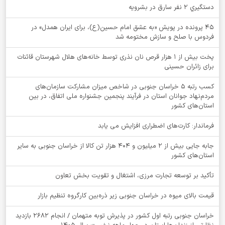
دستگيري 2 نفر سارق در بشرويه
۴۵ پرونده در پویش «به عشق امام حسین(ع)، برای ایران همدل» در
فردوس با صلح و سازش مختومه شد
پخت بیش از 1 هزار قرص نان نذری توسط خانه‌های هلال شهرستان قائنات
برای زائران حسینی
کسب رتبه ۵ خراسان جنوبی در شاخص میزان مشارکت سازمان‌های
مردم‌نهاد جوانان استان در فرآیند پنجمین جشنواره ملی اتفاق، در بین
استان‌های کشور
فرماندار: کارت‌های اضطراری افزایش می یابد
جابه جایی بیش از 2 میلیون و 404 هزار تن کالا از خراسان جنوبی به سایر
استان‌های کشور
تأکید بر توسعه تجارت مرزی، اشتغال و تقویت بخش تعاون
قیمت بالای میوه در خراسان جنوبی زیر ذره‌بین کارگروه تنظیم بازار
خراسان جنوبی رتبه اول کشور در پذیرش توبه متهمان / انجام ۲۶۸۲ بازدید