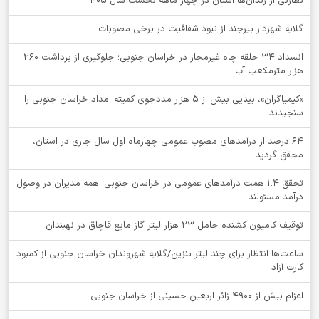
نظارتی از زندان‌ها استان در چهار ماهه نخست سال 1405
گلایه شهردار بیرجند از نبود شفافیت در برخی مصوبات
انسداد ۳۴ حلقه چاه غیرمجاز در خراسان جنوبی؛ جلوگیری از برداشت ۲۶۰
هزار مترمکعب آب
«کیمیاگران»، بینایی بیش از ۵ هزار مددجوی کمیته امداد خراسان جنوبی را
سنجیدند
64 درصد از درآمدهای مصوب عمومی چهارماه اول سال جاری در استان،
محقق گردید.
تحقق ۱.۴ همت درآمدهای عمومی در خراسان جنوبی؛ همه مدیران در وصول
درآمد مسئولند
توقيف کامیون کشنده حامل 23 هزار لیتر گاز مایع قاچاق در نهبندان
ساعت‌ها انتظار برای چند لیتر بنزین/گلایه شهروندان خراسان جنوبی از کمبود
کارت آزاد
اعزام بیش از 4900 زائر اربعین حسینی از خراسان جنوبی