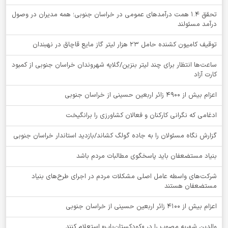
تحقق ۱.۴ همت درآمدهای عمومی در خراسان جنوبی؛ همه مدیران در وصول
درآمد مسئولند
توقيف کامیون کشنده حامل 23 هزار لیتر گاز مایع قاچاق در نهبندان
ساعت‌ها انتظار برای چند لیتر بنزین/گلایه شهروندان خراسان جنوبی از کمبود
کارت آزاد
اعزام بیش از 4900 زائر اربعین حسینی از خراسان جنوبی
ادغامی که نگرانی کارکنان و فعالان کشاورزی را برانگیخت
گزارش نگاه مسئولان را به جاده گولگ کشاند/بازدید استاندار خراسان جنوبی
بنیاد مستضعفان باید پاسخگوی مطالبات مردم باشد
شرکت‌های واسطه عامل اصلی مشکلات مردم در اجرای طرح‌های بنیاد
مستضعفان هستند
اعزام بیش از 4100 زائر اربعین حسینی از خراسان جنوبی
والدین شهریه مصوب را در «کودکستان‌یاب» استعلام کنند