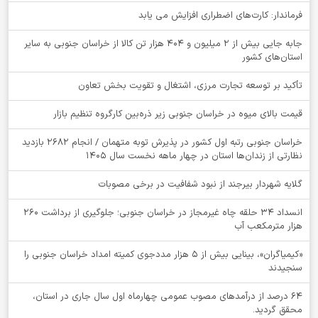
فرماندار: کارت‌های اضطراری افزایش می یابد
جابه جایی بیش از 2 میلیون و 404 هزار تن کالا از خراسان جنوبی به سایر
استان‌های کشور
تأکید بر توسعه تجارت مرزی، اشتغال و تقویت بخش تعاون
قیمت بالای میوه در خراسان جنوبی زیر ذره‌بین کارگروه تنظیم بازار
خراسان جنوبی رتبه اول کشور در پذیرش توبه متهمان / انجام ۲۶۸۲ بازدید
نظارتی از زندان‌ها استان در چهار ماهه نخست سال 1405
گلایه شهردار بیرجند از نبود شفافیت در برخی مصوبات
انسداد ۳۴ حلقه چاه غیرمجاز در خراسان جنوبی؛ جلوگیری از برداشت ۲۶۰
هزار مترمکعب آب
«کیمیاگران»، بینایی بیش از ۵ هزار مددجوی کمیته امداد خراسان جنوبی را
سنجیدند
64 درصد از درآمدهای مصوب عمومی چهارماه اول سال جاری در استان،
محقق گردید.