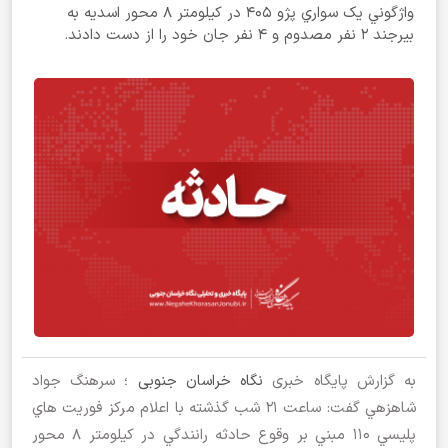
واژگوني يک سواري پژو 405 در کيلومتر 8 محور اسديه به
بيرجند 2 نفر مصدوم و 4 نفر جان خود را از دست دادند.
به گزارش پایگاه خبری
نگاه خراسان جنوبی
؛ سرهنگ جواد
شاهزهي گفت: ساعت 21 شب گذشته با اعلام مركز فوريت هاي
پليسي 110 مبني بر وقوع حادثه رانندگي در کيلومتر 8 محور