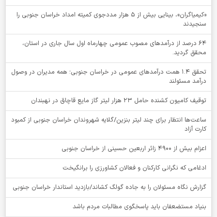
«کیمیاگران»، بینایی بیش از ۵ هزار مددجوی کمیته امداد خراسان جنوبی را
سنجیدند
64 درصد از درآمدهای مصوب عمومی چهارماه اول سال جاری در استان،
محقق گردید.
تحقق ۱.۴ همت درآمدهای عمومی در خراسان جنوبی؛ همه مدیران در وصول
درآمد مسئولند
توقيف کامیون کشنده حامل 23 هزار لیتر گاز مایع قاچاق در نهبندان
ساعت‌ها انتظار برای چند لیتر بنزین/گلایه شهروندان خراسان جنوبی از کمبود
کارت آزاد
اعزام بیش از 4900 زائر اربعین حسینی از خراسان جنوبی
ادغامی که نگرانی کارکنان و فعالان کشاورزی را برانگیخت
گزارش نگاه مسئولان را به جاده گولگ کشاند/بازدید استاندار خراسان جنوبی
بنیاد مستضعفان باید پاسخگوی مطالبات مردم باشد