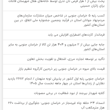
پخت بیش از 1 هزار قرص نان نذری توسط خانه‌های هلال شهرستان قائنات
برای زائران حسینی
کسب رتبه ۵ خراسان جنوبی در شاخص میزان مشارکت سازمان‌های
مردم‌نهاد جوانان استان در فرآیند پنجمین جشنواره ملی اتفاق، در بین
استان‌های کشور
فرماندار: کارت‌های اضطراری افزایش می یابد
جابه جایی بیش از 2 میلیون و 404 هزار تن کالا از خراسان جنوبی به سایر
استان‌های کشور
تأکید بر توسعه تجارت مرزی، اشتغال و تقویت بخش تعاون
قیمت بالای میوه در خراسان جنوبی زیر ذره‌بین کارگروه تنظیم بازار
خراسان جنوبی رتبه اول کشور در پذیرش توبه متهمان / انجام ۲۶۸۲ بازدید
نظارتی از زندان‌ها استان در چهار ماهه نخست سال 1405
گلایه شهردار بیرجند از نبود شفافیت در برخی مصوبات
انسداد ۳۴ حلقه چاه غیرمجاز در خراسان جنوبی؛ جلوگیری از برداشت ۲۶۰
هزار مترمکعب آب