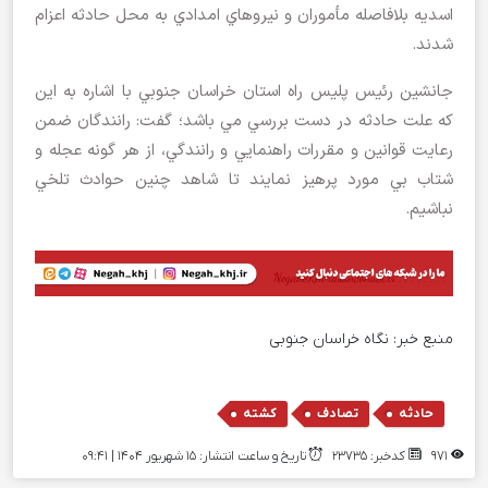
اسديه بلافاصله مأموران و نيروهاي امدادي به محل حادثه اعزام
شدند.
جانشين رئيس پليس راه استان خراسان جنوبي با اشاره به اين
که علت حادثه در دست بررسي مي باشد؛ گفت: رانندگان ضمن
رعايت قوانين و مقررات راهنمايي و رانندگي، از هر گونه عجله و
شتاب بي مورد پرهيز نمايند تا شاهد چنين حوادث تلخي
نباشيم.
منبع خبر:
نگاه خراسان جنوبی
,
,
حادثه
تصادف
کشته
971
کدخبر: 23735
تاریخ و ساعت انتشار: ۱۵ شهریور ۱۴۰۴ | 09:41