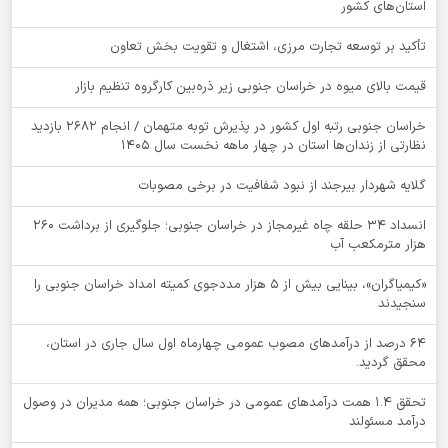
استان‌های کشور
تأکید بر توسعه تجارت مرزی، اشتغال و تقویت بخش تعاون
قیمت بالای میوه در خراسان جنوبی زیر ذره‌بین کارگروه تنظیم بازار
خراسان جنوبی رتبه اول کشور در پذیرش توبه متهمان / انجام ۲۶۸۲ بازدید
نظارتی از زندان‌ها استان در چهار ماهه نخست سال 1405
گلایه شهردار بیرجند از نبود شفافیت در برخی مصوبات
انسداد ۳۴ حلقه چاه غیرمجاز در خراسان جنوبی؛ جلوگیری از برداشت ۲۶۰
هزار مترمکعب آب
«کیمیاگران»، بینایی بیش از ۵ هزار مددجوی کمیته امداد خراسان جنوبی را
سنجیدند
64 درصد از درآمدهای مصوب عمومی چهارماه اول سال جاری در استان،
محقق گردید.
تحقق ۱.۴ همت درآمدهای عمومی در خراسان جنوبی؛ همه مدیران در وصول
درآمد مسئولند