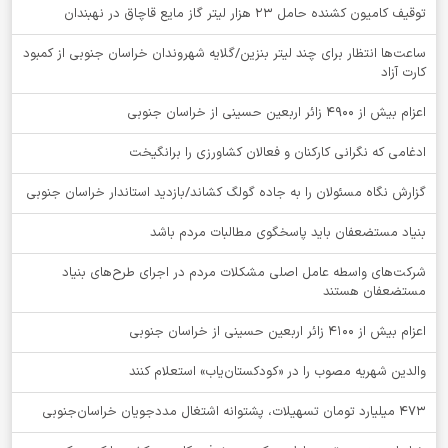
توقيف کامیون کشنده حامل 23 هزار لیتر گاز مایع قاچاق در نهبندان
ساعت‌ها انتظار برای چند لیتر بنزین/گلایه شهروندان خراسان جنوبی از کمبود
کارت آزاد
اعزام بیش از 4900 زائر اربعین حسینی از خراسان جنوبی
ادغامی که نگرانی کارکنان و فعالان کشاورزی را برانگیخت
گزارش نگاه مسئولان را به جاده گولگ کشاند/بازدید استاندار خراسان جنوبی
بنیاد مستضعفان باید پاسخگوی مطالبات مردم باشد
شرکت‌های واسطه عامل اصلی مشکلات مردم در اجرای طرح‌های بنیاد
مستضعفان هستند
اعزام بیش از 4100 زائر اربعین حسینی از خراسان جنوبی
والدین شهریه مصوب را در «کودکستان‌یاب» استعلام کنند
۴۷۳ میلیارد تومان تسهیلات، پشتوانه اشتغال مددجویان خراسان‌جنوبی