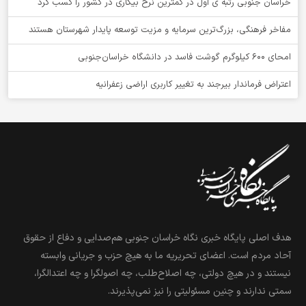
خراسان جنوبی رتبه ی اول در کمترین نرخ بیکاری در کشور را کسب کرد
مفاخر فرهنگی، بزرگ‌ترین سرمایه و مزیت توسعه پایدار شهرستان هستند
امحای ۶۰۰ کیلوگرم گوشت فاسد در دانشگاه خراسان‌جنوبی
اعتراض فرماندار بیرجند به تغییر کاربری اراضی زعفرانیه
هدف اصلی پایگاه خبری نگاه خراسان جنوبی هم‌صدایی و دفاع از حقوق
آحاد مردم است. اعضای تحریریه ما به هیچ حزب و جریانی وابسته
نیستند و در هیچ دولتی، چه اصلاح‌طلب، چه اصولگرا و چه اعتدالگرا،
سمتی ندارند و چنین مسئولیتی را نیز نمی‌پذیرند.