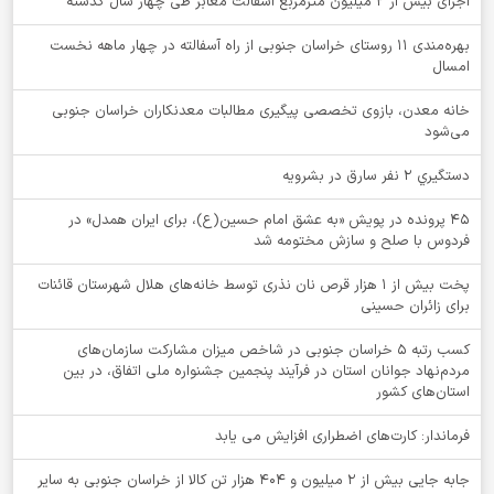
اجرای بیش از ۲ میلیون مترمربع آسفالت معابر طی چهار سال گذشته
بهره‌مندی ۱۱ روستای خراسان جنوبی از راه آسفالته در چهار ماهه نخست
امسال
خانه معدن، بازوی تخصصی پیگیری مطالبات معدنکاران خراسان جنوبی
می‌شود
دستگيري 2 نفر سارق در بشرويه
۴۵ پرونده در پویش «به عشق امام حسین(ع)، برای ایران همدل» در
فردوس با صلح و سازش مختومه شد
پخت بیش از 1 هزار قرص نان نذری توسط خانه‌های هلال شهرستان قائنات
برای زائران حسینی
کسب رتبه ۵ خراسان جنوبی در شاخص میزان مشارکت سازمان‌های
مردم‌نهاد جوانان استان در فرآیند پنجمین جشنواره ملی اتفاق، در بین
استان‌های کشور
فرماندار: کارت‌های اضطراری افزایش می یابد
جابه جایی بیش از 2 میلیون و 404 هزار تن کالا از خراسان جنوبی به سایر