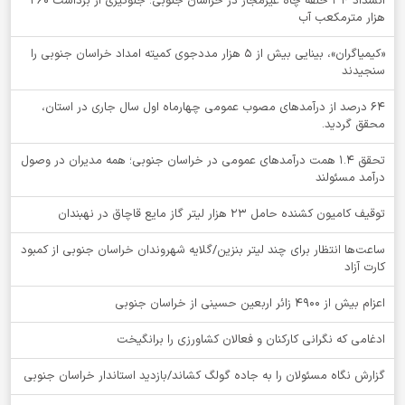
انسداد ۳۴ حلقه چاه غیرمجاز در خراسان جنوبی؛ جلوگیری از برداشت ۲۶۰
هزار مترمکعب آب
«کیمیاگران»، بینایی بیش از ۵ هزار مددجوی کمیته امداد خراسان جنوبی را
سنجیدند
64 درصد از درآمدهای مصوب عمومی چهارماه اول سال جاری در استان،
محقق گردید.
تحقق ۱.۴ همت درآمدهای عمومی در خراسان جنوبی؛ همه مدیران در وصول
درآمد مسئولند
توقيف کامیون کشنده حامل 23 هزار لیتر گاز مایع قاچاق در نهبندان
ساعت‌ها انتظار برای چند لیتر بنزین/گلایه شهروندان خراسان جنوبی از کمبود
کارت آزاد
اعزام بیش از 4900 زائر اربعین حسینی از خراسان جنوبی
ادغامی که نگرانی کارکنان و فعالان کشاورزی را برانگیخت
گزارش نگاه مسئولان را به جاده گولگ کشاند/بازدید استاندار خراسان جنوبی