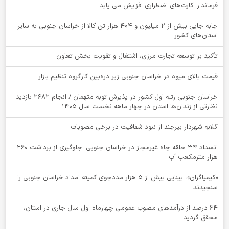
فرماندار: کارت‌های اضطراری افزایش می یابد
جابه جایی بیش از 2 میلیون و 404 هزار تن کالا از خراسان جنوبی به سایر
استان‌های کشور
تأکید بر توسعه تجارت مرزی، اشتغال و تقویت بخش تعاون
قیمت بالای میوه در خراسان جنوبی زیر ذره‌بین کارگروه تنظیم بازار
خراسان جنوبی رتبه اول کشور در پذیرش توبه متهمان / انجام ۲۶۸۲ بازدید
نظارتی از زندان‌ها استان در چهار ماهه نخست سال 1405
گلایه شهردار بیرجند از نبود شفافیت در برخی مصوبات
انسداد ۳۴ حلقه چاه غیرمجاز در خراسان جنوبی؛ جلوگیری از برداشت ۲۶۰
هزار مترمکعب آب
«کیمیاگران»، بینایی بیش از ۵ هزار مددجوی کمیته امداد خراسان جنوبی را
سنجیدند
64 درصد از درآمدهای مصوب عمومی چهارماه اول سال جاری در استان،
محقق گردید.