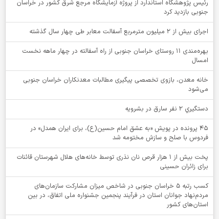
رئیس پژوهشگاه استاندارد از پروژه آزمایشگاه مرجع شرق کشور در خراسان
جنوبی بازدید کرد
اجرای بیش از ۲ میلیون مترمربع آسفالت معابر طی چهار سال گذشته
بهره‌مندی ۱۱ روستای خراسان جنوبی از راه آسفالته در چهار ماهه نخست
امسال
خانه معدن، بازوی تخصصی پیگیری مطالبات معدنکاران خراسان جنوبی
می‌شود
دستگيري 2 نفر سارق در بشرويه
۴۵ پرونده در پویش «به عشق امام حسین(ع)، برای ایران همدل» در
فردوس با صلح و سازش مختومه شد
پخت بیش از 1 هزار قرص نان نذری توسط خانه‌های هلال شهرستان قائنات
برای زائران حسینی
کسب رتبه ۵ خراسان جنوبی در شاخص میزان مشارکت سازمان‌های
مردم‌نهاد جوانان استان در فرآیند پنجمین جشنواره ملی اتفاق، در بین
استان‌های کشور