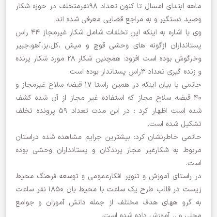
ماهه ابتدای امسال تا کنون تعداد 98نفرمتخلف در حوزه شکار
وصید دستگیر و به مراجع قضایی معرفی شده اند.
وی با اشاره به اینکه این تخلفات شامل شکار غیرمجاز 44 راس
پستانداران ازگونه های وحشی قوچ و میش ،کل،بز،آهو،جبیر
وخرگوش بوده است افزود: همچنین شکار 28 مورد شکار پرنده
و زنده گیری تعداد 3راس پستاندار بوده است.
حاتمی با بیان اینکه در همین راستا 17 قبضه سلاح غیرمجاز و
40 قبضه سلاح مجاز که استفاده غیر مجاز از آن شده کشف
شده است اظهار کرد : در این مدت تعداد ۵۹ پرونده تخلف
تشکیل شده است.
حاتمی خاطرنشان کرد: بیشترین جرایم مشاهده شده دراستان
مربوط به شکارغیر مجاز پرندگان و پستانداران وحشی بوده
است.
در راستای آموزش و تنویر افکارعمومی و توسعه فرهنگ محیط
زیست در قالب طرح یک ساعت با محیط بان 1850 نفر ساعت
به گرو ههای هدف مختلف از جمله دانش آموزان و جوامع
محلی و .. آموزش داده شده است.