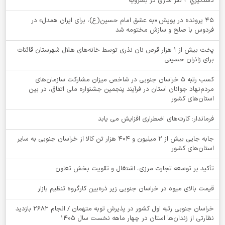
دستگيري 2 نفر سارق در بشرويه
۴۵ پرونده در پویش «به عشق امام حسین(ع)، برای ایران همدل» در
فردوس با صلح و سازش مختومه شد
پخت بیش از 1 هزار قرص نان نذری توسط خانه‌های هلال شهرستان قائنات
برای زائران حسینی
کسب رتبه ۵ خراسان جنوبی در شاخص میزان مشارکت سازمان‌های
مردم‌نهاد جوانان استان در فرآیند پنجمین جشنواره ملی اتفاق، در بین
استان‌های کشور
فرماندار: کارت‌های اضطراری افزایش می یابد
جابه جایی بیش از 2 میلیون و 404 هزار تن کالا از خراسان جنوبی به سایر
استان‌های کشور
تأکید بر توسعه تجارت مرزی، اشتغال و تقویت بخش تعاون
قیمت بالای میوه در خراسان جنوبی زیر ذره‌بین کارگروه تنظیم بازار
خراسان جنوبی رتبه اول کشور در پذیرش توبه متهمان / انجام ۲۶۸۲ بازدید
نظارتی از زندان‌ها استان در چهار ماهه نخست سال 1405