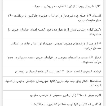
گلایه شهردار بیرجند از نبود شفافیت در برخی مصوبات
انسداد ۳۴ حلقه چاه غیرمجاز در خراسان جنوبی؛ جلوگیری از برداشت ۲۶۰
هزار مترمکعب آب
«کیمیاگران»، بینایی بیش از ۵ هزار مددجوی کمیته امداد خراسان جنوبی را
سنجیدند
64 درصد از درآمدهای مصوب عمومی چهارماه اول سال جاری در استان،
محقق گردید.
تحقق ۱.۴ همت درآمدهای عمومی در خراسان جنوبی؛ همه مدیران در وصول
درآمد مسئولند
توقيف کامیون کشنده حامل 23 هزار لیتر گاز مایع قاچاق در نهبندان
ساعت‌ها انتظار برای چند لیتر بنزین/گلایه شهروندان خراسان جنوبی از کمبود
کارت آزاد
اعزام بیش از 4900 زائر اربعین حسینی از خراسان جنوبی
ادغامی که نگرانی کارکنان و فعالان کشاورزی را برانگیخت