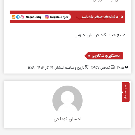
منبع خبر:
نگاه خراسان جنوبی
دستگیری شکارچی
1705
کدخبر: 16957
تاریخ و ساعت انتشار: ۲۶ آذر ۱۴۰۳ | 12:59
نویسنده
احسان فوداجی