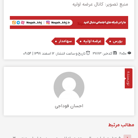
منبع تصویر: کانال عرضه اولیه
,
,
بورس
عرضه اولیه
سهامدار
2050
کدخبر: 3783
تاریخ و ساعت انتشار: ۱۲ اسفند ۱۳۹۸ | 09:54
نویسنده
احسان فوداجی
مطالب مرتبط