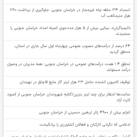
انسداد ۳۴ حلقه چاه غیرمجاز در خراسان جنوبی؛ جلوگیری از برداشت ۲۶۰
هزار مترمکعب آب
«کیمیاگران»، بینایی بیش از ۵ هزار مددجوی کمیته امداد خراسان جنوبی را
سنجیدند
64 درصد از درآمدهای مصوب عمومی چهارماه اول سال جاری در استان،
محقق گردید.
تحقق ۱.۴ همت درآمدهای عمومی در خراسان جنوبی؛ همه مدیران در وصول
درآمد مسئولند
توقيف کامیون کشنده حامل 23 هزار لیتر گاز مایع قاچاق در نهبندان
ساعت‌ها انتظار برای چند لیتر بنزین/گلایه شهروندان خراسان جنوبی از کمبود
کارت آزاد
اعزام بیش از 4900 زائر اربعین حسینی از خراسان جنوبی
ادغامی که نگرانی کارکنان و فعالان کشاورزی را برانگیخت
گزارش نگاه مسئولان را به جاده گولگ کشاند/بازدید استاندار خراسان جنوبی