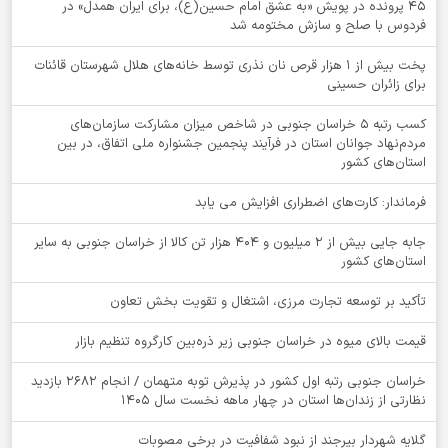
۴۵ پرونده در پویش «به عشق امام حسین(ع)، برای ایران همدل» در
فردوس با صلح و سازش مختومه شد
پخت بیش از 1 هزار قرص نان نذری توسط خانه‌های هلال شهرستان قائنات
برای زائران حسینی
کسب رتبه ۵ خراسان جنوبی در شاخص میزان مشارکت سازمان‌های
مردم‌نهاد جوانان استان در فرآیند پنجمین جشنواره ملی اتفاق، در بین
استان‌های کشور
فرماندار: کارت‌های اضطراری افزایش می یابد
جابه جایی بیش از 2 میلیون و 404 هزار تن کالا از خراسان جنوبی به سایر
استان‌های کشور
تأکید بر توسعه تجارت مرزی، اشتغال و تقویت بخش تعاون
قیمت بالای میوه در خراسان جنوبی زیر ذره‌بین کارگروه تنظیم بازار
خراسان جنوبی رتبه اول کشور در پذیرش توبه متهمان / انجام ۲۶۸۲ بازدید
نظارتی از زندان‌ها استان در چهار ماهه نخست سال 1405
گلایه شهردار بیرجند از نبود شفافیت در برخی مصوبات