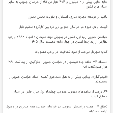
جابه جایی بیش از 2 میلیون و 404 هزار تن کالا از خراسان جنوبی به سایر
استان‌های کشور
تأکید بر توسعه تجارت مرزی، اشتغال و تقویت بخش تعاون
قیمت بالای میوه در خراسان جنوبی زیر ذره‌بین کارگروه تنظیم بازار
خراسان جنوبی رتبه اول کشور در پذیرش توبه متهمان / انجام ۲۶۸۲ بازدید
نظارتی از زندان‌ها استان در چهار ماهه نخست سال 1405
گلایه شهردار بیرجند از نبود شفافیت در برخی مصوبات
انسداد ۳۴ حلقه چاه غیرمجاز در خراسان جنوبی؛ جلوگیری از برداشت ۲۶۰
هزار مترمکعب آب
«کیمیاگران»، بینایی بیش از ۵ هزار مددجوی کمیته امداد خراسان جنوبی را
سنجیدند
64 درصد از درآمدهای مصوب عمومی چهارماه اول سال جاری در استان،
محقق گردید.
تحقق ۱.۴ همت درآمدهای عمومی در خراسان جنوبی؛ همه مدیران در وصول
درآمد مسئولند