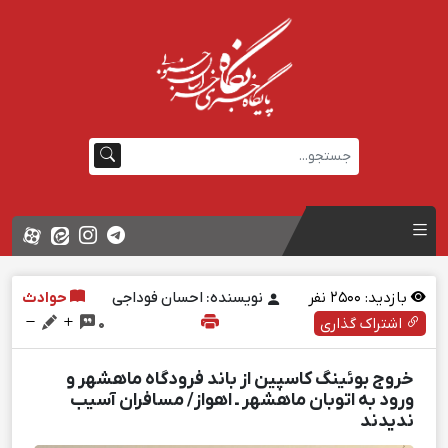
بازدید:
2500
نفر
نویسنده: احسان فوداجی
حوادث
اشتراک گذاری
0
خروج بوئینگ کاسپین از باند فرودگاه ماهشهر و
ورود به اتوبان ماهشهر ـ اهواز/ مسافران آسیب
ندیدند