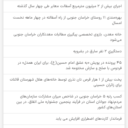
اجرای بیش از ۲ میلیون مترمربع آسفالت معابر طی چهار سال گذشته
بهره‌مندی ۱۱ روستای خراسان جنوبی از راه آسفالته در چهار ماهه نخست
امسال
خانه معدن، بازوی تخصصی پیگیری مطالبات معدنکاران خراسان جنوبی
می‌شود
دستگيري 2 نفر سارق در بشرويه
۴۵ پرونده در پویش «به عشق امام حسین(ع)، برای ایران همدل» در
فردوس با صلح و سازش مختومه شد
پخت بیش از 1 هزار قرص نان نذری توسط خانه‌های هلال شهرستان قائنات
برای زائران حسینی
کسب رتبه ۵ خراسان جنوبی در شاخص میزان مشارکت سازمان‌های
مردم‌نهاد جوانان استان در فرآیند پنجمین جشنواره ملی اتفاق، در بین
استان‌های کشور
فرماندار: کارت‌های اضطراری افزایش می یابد