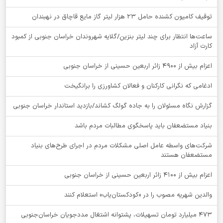
توقيف کامیون کشنده حامل 23 هزار لیتر گاز مایع قاچاق در نهبندان
ساعت‌ها انتظار برای چند لیتر بنزین/گلایه شهروندان خراسان جنوبی از کمبود
کارت آزاد
اعزام بیش از 4900 زائر اربعین حسینی از خراسان جنوبی
ادغامی که نگرانی کارکنان و فعالان کشاورزی را برانگیخت
گزارش نگاه مسئولان را به جاده گولگ کشاند/بازدید استاندار خراسان جنوبی
بنیاد مستضعفان باید پاسخگوی مطالبات مردم باشد
شرکت‌های واسطه عامل اصلی مشکلات مردم در اجرای طرح‌های بنیاد
مستضعفان هستند
اعزام بیش از 4100 زائر اربعین حسینی از خراسان جنوبی
والدین شهریه مصوب را در «کودکستان‌یاب» استعلام کنند
۴۷۳ میلیارد تومان تسهیلات، پشتوانه اشتغال مددجویان خراسان‌جنوبی