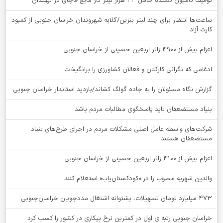
توقيف کامیون کشنده حامل 23 هزار لیتر گاز مایع قاچاق در نهبندان
ساعت‌ها انتظار برای چند لیتر بنزین/گلایه شهروندان خراسان جنوبی از کمبود
کارت آزاد
اعزام بیش از 4900 زائر اربعین حسینی از خراسان جنوبی
ادغامی که نگرانی کارکنان و فعالان کشاورزی را برانگیخت
گزارش نگاه مسئولان را به جاده گولگ کشاند/بازدید استاندار خراسان جنوبی
بنیاد مستضعفان باید پاسخگوی مطالبات مردم باشد
شرکت‌های واسطه عامل اصلی مشکلات مردم در اجرای طرح‌های بنیاد
مستضعفان هستند
اعزام بیش از 4100 زائر اربعین حسینی از خراسان جنوبی
والدین شهریه مصوب را در «کودکستان‌یاب» استعلام کنند
۴۷۳ میلیارد تومان تسهیلات، پشتوانه اشتغال مددجویان خراسان‌جنوبی
خراسان جنوبی رتبه ی اول در کمترین نرخ بیکاری در کشور را کسب کرد