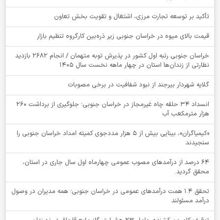
تأکید بر توسعه تجارت مرزی، اشتغال و تقویت بخش تعاون
قیمت بالای میوه در خراسان جنوبی زیر ذره‌بین کارگروه تنظیم بازار
خراسان جنوبی رتبه اول کشور در پذیرش توبه متهمان / انجام ۲۶۸۲ بازدید
نظارتی از زندان‌ها استان در چهار ماهه نخست سال 1405
گلایه شهردار بیرجند از نبود شفافیت در برخی مصوبات
انسداد ۳۴ حلقه چاه غیرمجاز در خراسان جنوبی؛ جلوگیری از برداشت ۲۶۰
هزار مترمکعب آب
«کیمیاگران»، بینایی بیش از ۵ هزار مددجوی کمیته امداد خراسان جنوبی را
سنجیدند
64 درصد از درآمدهای مصوب عمومی چهارماه اول سال جاری در استان،
محقق گردید.
تحقق ۱.۴ همت درآمدهای عمومی در خراسان جنوبی؛ همه مدیران در وصول
درآمد مسئولند