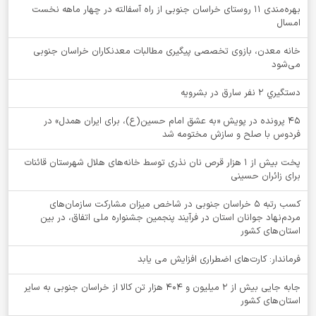
بهره‌مندی ۱۱ روستای خراسان جنوبی از راه آسفالته در چهار ماهه نخست
امسال
خانه معدن، بازوی تخصصی پیگیری مطالبات معدنکاران خراسان جنوبی
می‌شود
دستگيري 2 نفر سارق در بشرويه
۴۵ پرونده در پویش «به عشق امام حسین(ع)، برای ایران همدل» در
فردوس با صلح و سازش مختومه شد
پخت بیش از 1 هزار قرص نان نذری توسط خانه‌های هلال شهرستان قائنات
برای زائران حسینی
کسب رتبه ۵ خراسان جنوبی در شاخص میزان مشارکت سازمان‌های
مردم‌نهاد جوانان استان در فرآیند پنجمین جشنواره ملی اتفاق، در بین
استان‌های کشور
فرماندار: کارت‌های اضطراری افزایش می یابد
جابه جایی بیش از 2 میلیون و 404 هزار تن کالا از خراسان جنوبی به سایر
استان‌های کشور