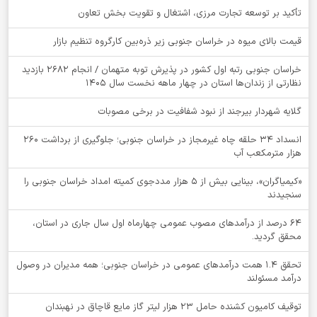
تأکید بر توسعه تجارت مرزی، اشتغال و تقویت بخش تعاون
قیمت بالای میوه در خراسان جنوبی زیر ذره‌بین کارگروه تنظیم بازار
خراسان جنوبی رتبه اول کشور در پذیرش توبه متهمان / انجام ۲۶۸۲ بازدید
نظارتی از زندان‌ها استان در چهار ماهه نخست سال 1405
گلایه شهردار بیرجند از نبود شفافیت در برخی مصوبات
انسداد ۳۴ حلقه چاه غیرمجاز در خراسان جنوبی؛ جلوگیری از برداشت ۲۶۰
هزار مترمکعب آب
«کیمیاگران»، بینایی بیش از ۵ هزار مددجوی کمیته امداد خراسان جنوبی را
سنجیدند
64 درصد از درآمدهای مصوب عمومی چهارماه اول سال جاری در استان،
محقق گردید.
تحقق ۱.۴ همت درآمدهای عمومی در خراسان جنوبی؛ همه مدیران در وصول
درآمد مسئولند
توقيف کامیون کشنده حامل 23 هزار لیتر گاز مایع قاچاق در نهبندان