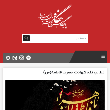
مطالب تگ: شهادت حضرت فاطمه(س)