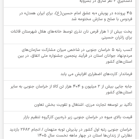
دستگيري 2 نفر سارق در بشرويه
۴۵ پرونده در پویش «به عشق امام حسین(ع)، برای ایران همدل» در
فردوس با صلح و سازش مختومه شد
پخت بیش از 1 هزار قرص نان نذری توسط خانه‌های هلال شهرستان قائنات
برای زائران حسینی
کسب رتبه ۵ خراسان جنوبی در شاخص میزان مشارکت سازمان‌های
مردم‌نهاد جوانان استان در فرآیند پنجمین جشنواره ملی اتفاق، در بین
استان‌های کشور
فرماندار: کارت‌های اضطراری افزایش می یابد
جابه جایی بیش از 2 میلیون و 404 هزار تن کالا از خراسان جنوبی به سایر
استان‌های کشور
تأکید بر توسعه تجارت مرزی، اشتغال و تقویت بخش تعاون
قیمت بالای میوه در خراسان جنوبی زیر ذره‌بین کارگروه تنظیم بازار
خراسان جنوبی رتبه اول کشور در پذیرش توبه متهمان / انجام ۲۶۸۲ بازدید
نظارتی از زندان‌ها استان در چهار ماهه نخست سال 1405