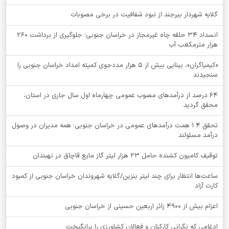
گلایه شهردار بیرجند از نبود شفافیت در برخی مصوبات
انسداد ۳۴ حلقه چاه غیرمجاز در خراسان جنوبی؛ جلوگیری از برداشت ۲۶۰
هزار مترمکعب آب
«کیمیاگران»، بینایی بیش از ۵ هزار مددجوی کمیته امداد خراسان جنوبی را
سنجیدند
64 درصد از درآمدهای مصوب عمومی چهارماه اول سال جاری در استان،
محقق گردید.
تحقق ۱.۴ همت درآمدهای عمومی در خراسان جنوبی؛ همه مدیران در وصول
درآمد مسئولند
توقيف کامیون کشنده حامل 23 هزار لیتر گاز مایع قاچاق در نهبندان
ساعت‌ها انتظار برای چند لیتر بنزین/گلایه شهروندان خراسان جنوبی از کمبود
کارت آزاد
اعزام بیش از 4900 زائر اربعین حسینی از خراسان جنوبی
ادغامی که نگرانی کارکنان و فعالان کشاورزی را برانگیخت