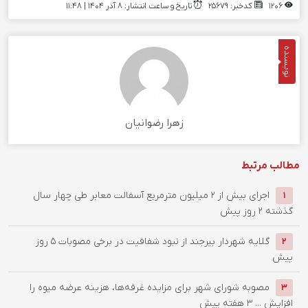
1206
کدخبر: 25679
تاریخ و ساعت انتشار: ۸ آذر ۱۴۰۴ | 11:48
نویسنده
زهرا رضوانیان
مطالب مرتبط
اجرای بیش از ۲ میلیون مترمربع آسفالت معابر طی چهار سال
1
گذشته
2 روز پیش
گلایه شهردار بیرجند از نبود شفافیت در برخی مصوبات
5 روز
2
پیش
مصوبه شورای شهر برای مزایده غرفه‌ها، هزینه عرضه میوه را
3
افزایش ...
3 هفته پیش