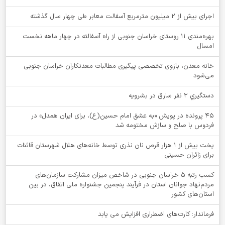
اجرای بیش از ۲ میلیون مترمربع آسفالت معابر طی چهار سال گذشته
بهره‌مندی ۱۱ روستای خراسان جنوبی از راه آسفالته در چهار ماهه نخست
امسال
خانه معدن، بازوی تخصصی پیگیری مطالبات معدنکاران خراسان جنوبی
می‌شود
دستگيري 2 نفر سارق در بشرويه
۴۵ پرونده در پویش «به عشق امام حسین(ع)، برای ایران همدل» در
فردوس با صلح و سازش مختومه شد
پخت بیش از 1 هزار قرص نان نذری توسط خانه‌های هلال شهرستان قائنات
برای زائران حسینی
کسب رتبه ۵ خراسان جنوبی در شاخص میزان مشارکت سازمان‌های
مردم‌نهاد جوانان استان در فرآیند پنجمین جشنواره ملی اتفاق، در بین
استان‌های کشور
فرماندار: کارت‌های اضطراری افزایش می یابد