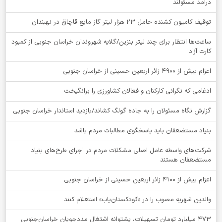
درآمد مسئولند
توقيف کامیون کشنده حامل 23 هزار لیتر گاز مایع قاچاق در نهبندان
ساعت‌ها انتظار برای چند لیتر بنزین/گلایه شهروندان خراسان جنوبی از کمبود
کارت آزاد
اعزام بیش از 4900 زائر اربعین حسینی از خراسان جنوبی
ادغامی که نگرانی کارکنان و فعالان کشاورزی را برانگیخت
گزارش نگاه مسئولان را به جاده گولگ کشاند/بازدید استاندار خراسان جنوبی
بنیاد مستضعفان باید پاسخگوی مطالبات مردم باشد
شرکت‌های واسطه عامل اصلی مشکلات مردم در اجرای طرح‌های بنیاد
مستضعفان هستند
اعزام بیش از 4100 زائر اربعین حسینی از خراسان جنوبی
والدین شهریه مصوب را در «کودکستان‌یاب» استعلام کنند
۴۷۳ میلیارد تومان تسهیلات، پشتوانه اشتغال مددجویان خراسان‌جنوبی