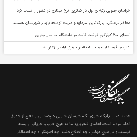
خراسان جنوبی رتبه ی اول در کمترین نرخ بیکاری در کشور را کسب کرد
مفاخر فرهنگی، بزرگ‌ترین سرمایه و مزیت توسعه پایدار شهرستان هستند
امحای ۶۰۰ کیلوگرم گوشت فاسد در دانشگاه خراسان‌جنوبی
اعتراض فرماندار بیرجند به تغییر کاربری اراضی زعفرانیه
هدف اصلی پایگاه خبری نگاه خراسان جنوبی هم‌صدایی و دفاع از حقوق
آحاد مردم است. اعضای تحریریه ما به هیچ حزب و جریانی وابسته
نیستند و در هیچ دولتی، چه اصلاح‌طلب، چه اصولگرا و چه اعتدالگرا،