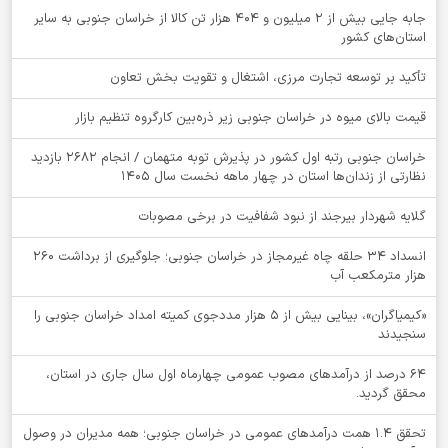
جابه جایی بیش از 2 میلیون و 404 هزار تن کالا از خراسان جنوبی به سایر
استان‌های کشور
تأکید بر توسعه تجارت مرزی، اشتغال و تقویت بخش تعاون
قیمت بالای میوه در خراسان جنوبی زیر ذره‌بین کارگروه تنظیم بازار
خراسان جنوبی رتبه اول کشور در پذیرش توبه متهمان / انجام ۲۶۸۲ بازدید
نظارتی از زندان‌ها استان در چهار ماهه نخست سال 1405
گلایه شهردار بیرجند از نبود شفافیت در برخی مصوبات
انسداد ۳۴ حلقه چاه غیرمجاز در خراسان جنوبی؛ جلوگیری از برداشت ۲۶۰
هزار مترمکعب آب
«کیمیاگران»، بینایی بیش از ۵ هزار مددجوی کمیته امداد خراسان جنوبی را
سنجیدند
64 درصد از درآمدهای مصوب عمومی چهارماه اول سال جاری در استان،
محقق گردید.
تحقق ۱.۴ همت درآمدهای عمومی در خراسان جنوبی؛ همه مدیران در وصول