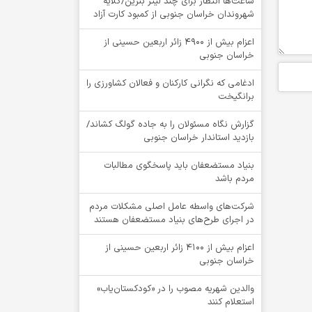
ساعت‌ها انتظار برای چند لیتر بنزین/گلایه
شهروندان خراسان جنوبی از کمبود کارت آزاد
اعزام بیش از 4900 زائر اربعین حسینی از
خراسان جنوبی
ادغامی که نگرانی کارکنان و فعالان کشاورزی را
برانگیخت
گزارش نگاه مسئولان را به جاده گولگ کشاند/
بازدید استاندار خراسان جنوبی
بنیاد مستضعفان باید پاسخگوی مطالبات
مردم باشد
شرکت‌های واسطه عامل اصلی مشکلات مردم
در اجرای طرح‌های بنیاد مستضعفان هستند
اعزام بیش از 4100 زائر اربعین حسینی از
خراسان جنوبی
والدین شهریه مصوب را در «کودکستان‌یاب»
استعلام کنند