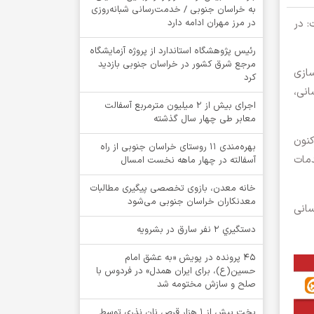
به خراسان جنوبی / خدمت‌رسانی شبانه‌روزی
: در
در مرز مهران ادامه دارد
رئیس پژوهشگاه استاندارد از پروژه آزمایشگاه
مرجع شرق کشور در خراسان جنوبی بازدید
‌سازی
کرد
 نیز گزارش شد که ۲۹ سایت آبرسانی،
اجرای بیش از ۲ میلیون مترمربع آسفالت
معابر طی چهار سال گذشته
کنون
بهره‌مندی ۱۱ روستای خراسان جنوبی از راه
و سایر خدمات
آسفالته در چهار ماهه نخست امسال
خانه معدن، بازوی تخصصی پیگیری مطالبات
معدنکاران خراسان جنوبی می‌شود
سانی
دستگيري 2 نفر سارق در بشرويه
۴۵ پرونده در پویش «به عشق امام
حسین(ع)، برای ایران همدل» در فردوس با
صلح و سازش مختومه شد
پخت بیش از 1 هزار قرص نان نذری توسط