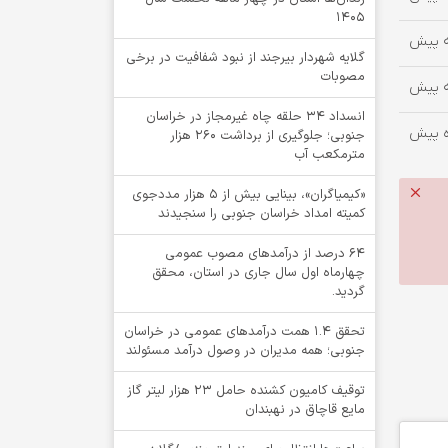
1405
گلایه شهردار بیرجند از نبود شفافیت در برخی
مصوبات
انسداد ۳۴ حلقه چاه غیرمجاز در خراسان
جنوبی؛ جلوگیری از برداشت ۲۶۰ هزار
مترمکعب آب
«کیمیاگران»، بینایی بیش از ۵ هزار مددجوی
کمیته امداد خراسان جنوبی را سنجیدند
64 درصد از درآمدهای مصوب عمومی
چهارماه اول سال جاری در استان، محقق
گردید.
تحقق ۱.۴ همت درآمدهای عمومی در خراسان
جنوبی؛ همه مدیران در وصول درآمد مسئولند
توقيف کامیون کشنده حامل 23 هزار لیتر گاز
مایع قاچاق در نهبندان