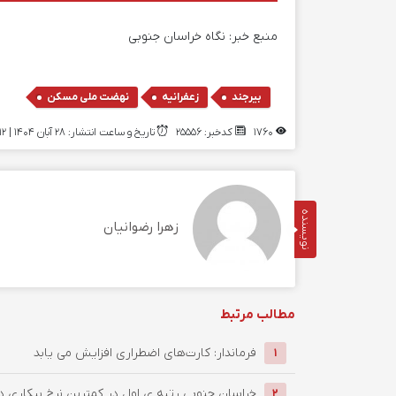
منبع خبر:
نگاه خراسان جنوبی
,
,
بیرجند
زعفرانیه
نهضت ملی مسکن
1760
کدخبر: 25556
تاریخ و ساعت انتشار: ۲۸ آبان ۱۴۰۴ | 16:12
نویسنده
زهرا رضوانیان
مطالب مرتبط
فرماندار: کارت‌های اضطراری افزایش می یابد
1
خراسان جنوبی رتبه ی اول در کمترین نرخ بیکاری 
2