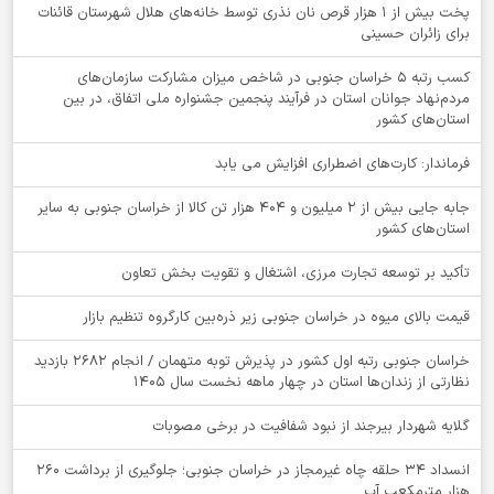
پخت بیش از 1 هزار قرص نان نذری توسط خانه‌های هلال شهرستان قائنات
برای زائران حسینی
کسب رتبه ۵ خراسان جنوبی در شاخص میزان مشارکت سازمان‌های
مردم‌نهاد جوانان استان در فرآیند پنجمین جشنواره ملی اتفاق، در بین
استان‌های کشور
فرماندار: کارت‌های اضطراری افزایش می یابد
جابه جایی بیش از 2 میلیون و 404 هزار تن کالا از خراسان جنوبی به سایر
استان‌های کشور
تأکید بر توسعه تجارت مرزی، اشتغال و تقویت بخش تعاون
قیمت بالای میوه در خراسان جنوبی زیر ذره‌بین کارگروه تنظیم بازار
خراسان جنوبی رتبه اول کشور در پذیرش توبه متهمان / انجام ۲۶۸۲ بازدید
نظارتی از زندان‌ها استان در چهار ماهه نخست سال 1405
گلایه شهردار بیرجند از نبود شفافیت در برخی مصوبات
انسداد ۳۴ حلقه چاه غیرمجاز در خراسان جنوبی؛ جلوگیری از برداشت ۲۶۰
هزار مترمکعب آب