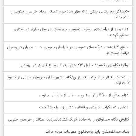
«کیمیاگران»، بینایی بیش از ۵ هزار مددجوی کمیته امداد خراسان جنوبی را
سنجیدند
64 درصد از درآمدهای مصوب عمومی چهارماه اول سال جاری در استان،
محقق گردید.
تحقق ۱.۴ همت درآمدهای عمومی در خراسان جنوبی؛ همه مدیران در وصول
درآمد مسئولند
توقيف کامیون کشنده حامل 23 هزار لیتر گاز مایع قاچاق در نهبندان
ساعت‌ها انتظار برای چند لیتر بنزین/گلایه شهروندان خراسان جنوبی از کمبود
کارت آزاد
اعزام بیش از 4900 زائر اربعین حسینی از خراسان جنوبی
ادغامی که نگرانی کارکنان و فعالان کشاورزی را برانگیخت
گزارش نگاه مسئولان را به جاده گولگ کشاند/بازدید استاندار خراسان جنوبی
بنیاد مستضعفان باید پاسخگوی مطالبات مردم باشد