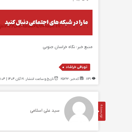
منبع خبر:
نگاه خراسان جنوبی
توبافی خراشاد
841
کدخبر: 25262
تاریخ و ساعت انتشار: ۲۱ آبان ۱۴۰۴ | 09:04
نویسنده
سید علی اسلامی