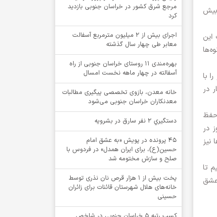
مرجع شرق کشور در خراسان جنوبی بازدید
 بیش
کرد
اجرای بیش از ۲ میلیون مترمربع آسفالت
 این
معابر طی چهار سال گذشته
ه‌ها
بهره‌مندی ۱۱ روستای خراسان جنوبی از راه
آسفالته در چهار ماهه نخست امسال
ا با
ر در
خانه معدن، بازوی تخصصی پیگیری مطالبات
معدنکاران خراسان جنوبی می‌شود
 حفظ
دستگيري 2 نفر سارق در بشرويه
ز در
۴۵ پرونده در پویش «به عشق امام
 نیز
حسین(ع)، برای ایران همدل» در فردوس با
صلح و سازش مختومه شد
م تا
پخت بیش از 1 هزار قرص نان نذری توسط
 عشق
خانه‌های هلال شهرستان قائنات برای زائران
حسینی
کسب رتبه ۵ خراسان جنوبی در شاخص