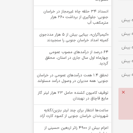
انسداد ۳۴ حلقه چاه غیرمجاز در خراسان
جنوبی؛ جلوگیری از برداشت ۲۶۰ هزار
مترمکعب آب
«کیمیاگران»، بینایی بیش از ۵ هزار مددجوی
کمیته امداد خراسان جنوبی را سنجیدند
64 درصد از درآمدهای مصوب عمومی
چهارماه اول سال جاری در استان، محقق
گردید.
تحقق ۱.۴ همت درآمدهای عمومی در خراسان
جنوبی؛ همه مدیران در وصول درآمد مسئولند
توقيف کامیون کشنده حامل 23 هزار لیتر گاز
مایع قاچاق در نهبندان
ساعت‌ها انتظار برای چند لیتر بنزین/گلایه
شهروندان خراسان جنوبی از کمبود کارت آزاد
اعزام بیش از 4900 زائر اربعین حسینی از