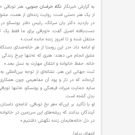
به گزارش خبرنگار
نگاه خراسان جنوبی
، هنر توبافی 
از یک هنر دستی است؛ روایت زنده‌ای از همت، عشق و
در بازدید دکتر یان سرانگ، رئیس دفتر یونسکو در 
دست‌بافته اصیل گفت: «توبافی برای ما فقط یک کار 
منتقل شده و تا امروز زنده مانده است.»
او ادامه داد: «در این روستا از هر خانه‌صدای دستگا
عشق انجام می‌ دهند؛ هنری که نه‌تنها چرخ زندگی را م
خانه، حفظ خانواده و انتقال مهارت به نسل بعد.»
ثبت جهانی این هنر، نشانه‌ای از توجه بین‌المللی ب
کرده‌اند که در تار و پود آن مفاهیمی چون همکاری،
سایه حمایت میراث فرهنگی و یونسکو، نه‌تنها توبافی 
بدل گشته است.
او با تأکید بر این‌که «هر نخ توبافی، ادامه‌ی داست
آیندگان بدانند که ریشه‌های این سرزمین در خانواده
در دل خانه‌هایمان زنده نگهش داشتیم.»
انتهای پیام/