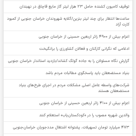
توقيف کامیون کشنده حامل 23 هزار لیتر گاز مایع قاچاق در نهبندان
ساعت‌ها انتظار برای چند لیتر بنزین/گلایه شهروندان خراسان جنوبی از کمبود
کارت آزاد
اعزام بیش از 4900 زائر اربعین حسینی از خراسان جنوبی
ادغامی که نگرانی کارکنان و فعالان کشاورزی را برانگیخت
گزارش نگاه مسئولان را به جاده گولگ کشاند/بازدید استاندار خراسان جنوبی
بنیاد مستضعفان باید پاسخگوی مطالبات مردم باشد
شرکت‌های واسطه عامل اصلی مشکلات مردم در اجرای طرح‌های بنیاد
مستضعفان هستند
اعزام بیش از 4100 زائر اربعین حسینی از خراسان جنوبی
والدین شهریه مصوب را در «کودکستان‌یاب» استعلام کنند
۴۷۳ میلیارد تومان تسهیلات، پشتوانه اشتغال مددجویان خراسان‌جنوبی