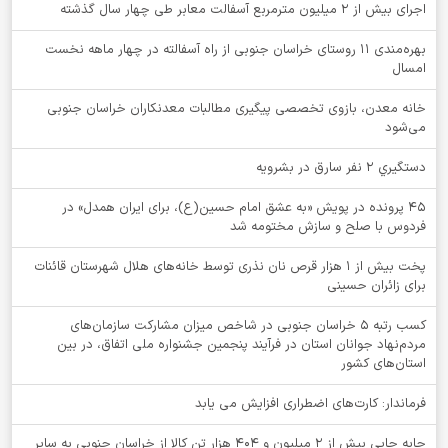
اجرای بیش از ۲ میلیون مترمربع آسفالت معابر طی چهار سال گذشته
بهره‌مندی ۱۱ روستای خراسان جنوبی از راه آسفالته در چهار ماهه نخست
امسال
خانه معدن، بازوی تخصصی پیگیری مطالبات معدنکاران خراسان جنوبی
می‌شود
دستگيري 2 نفر سارق در بشرويه
۴۵ پرونده در پویش «به عشق امام حسین(ع)، برای ایران همدل» در
فردوس با صلح و سازش مختومه شد
پخت بیش از 1 هزار قرص نان نذری توسط خانه‌های هلال شهرستان قائنات
برای زائران حسینی
کسب رتبه ۵ خراسان جنوبی در شاخص میزان مشارکت سازمان‌های
مردم‌نهاد جوانان استان در فرآیند پنجمین جشنواره ملی اتفاق، در بین
استان‌های کشور
فرماندار: کارت‌های اضطراری افزایش می یابد
جابه جایی بیش از 2 میلیون و 404 هزار تن کالا از خراسان جنوبی به سایر