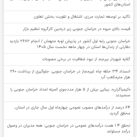
استان‌های کشور
تأکید بر توسعه تجارت مرزی، اشتغال و تقویت بخش تعاون
قیمت بالای میوه در خراسان جنوبی زیر ذره‌بین کارگروه تنظیم بازار
خراسان جنوبی رتبه اول کشور در پذیرش توبه متهمان / انجام ۲۶۸۲ بازدید
نظارتی از زندان‌ها استان در چهار ماهه نخست سال 1405
گلایه شهردار بیرجند از نبود شفافیت در برخی مصوبات
انسداد ۳۴ حلقه چاه غیرمجاز در خراسان جنوبی؛ جلوگیری از برداشت ۲۶۰
هزار مترمکعب آب
«کیمیاگران»، بینایی بیش از ۵ هزار مددجوی کمیته امداد خراسان جنوبی را
سنجیدند
64 درصد از درآمدهای مصوب عمومی چهارماه اول سال جاری در استان،
محقق گردید.
تحقق ۱.۴ همت درآمدهای عمومی در خراسان جنوبی؛ همه مدیران در وصول
درآمد مسئولند