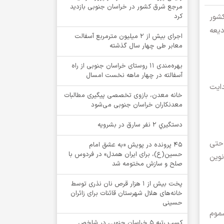
مرجع شرق کشور در خراسان جنوبی بازدید
کشور
کرد
دیعه
اجرای بیش از ۲ میلیون مترمربع آسفالت
معابر طی چهار سال گذشته
بهره‌مندی ۱۱ روستای خراسان جنوبی از راه
آسفالته در چهار ماهه نخست امسال
دایت
خانه معدن، بازوی تخصصی پیگیری مطالبات
معدنکاران خراسان جنوبی می‌شود
دستگيري 2 نفر سارق در بشرويه
 حتی
۴۵ پرونده در پویش «به عشق امام
حسین(ع)، برای ایران همدل» در فردوس با
نوین
صلح و سازش مختومه شد
پخت بیش از 1 هزار قرص نان نذری توسط
خانه‌های هلال شهرستان قائنات برای زائران
حسینی
سموم
کسب رتبه ۵ خراسان جنوبی در شاخص