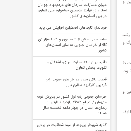
ین و
میزان مشارکت سازمان‌های مردم‌نهاد جوانان
استان در فرآیند پنجمین جشنواره ملی اتفاق،
در بین استان‌های کشور
فرماندار: کارت‌های اضطراری افزایش می یابد
 رشد
جابه جایی بیش از 2 میلیون و 404 هزار تن
رگ و
کالا از خراسان جنوبی به سایر استان‌های
کشور
تأکید بر توسعه تجارت مرزی، اشتغال و
محیط
تقویت بخش تعاون
شود،
قیمت بالای میوه در خراسان جنوبی زیر
ذره‌بین کارگروه تنظیم بازار
هی و
خراسان جنوبی رتبه اول کشور در پذیرش توبه
متهمان / انجام ۲۶۸۲ بازدید نظارتی از
زندان‌ها استان در چهار ماهه نخست سال
ظایف
1405
گلایه شهردار بیرجند از نبود شفافیت در برخی
مصوبات