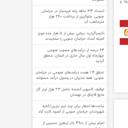
قا و
انسداد ۳۴ حلقه چاه غیرمجاز در خراسان
جنوبی؛ جلوگیری از برداشت ۲۶۰ هزار
مترمکعب آب
«کیمیاگران»، بینایی بیش از ۵ هزار مددجوی
کمیته امداد خراسان جنوبی را سنجیدند
64 درصد از درآمدهای مصوب عمومی
چهارماه اول سال جاری در استان، محقق
گردید.
تحقق ۱.۴ همت درآمدهای عمومی در خراسان
جنوبی؛ همه مدیران در وصول درآمد مسئولند
توقيف کامیون کشنده حامل 23 هزار لیتر گاز
مایع قاچاق در نهبندان
ساعت‌ها انتظار برای چند لیتر بنزین/گلایه
شهروندان خراسان جنوبی از کمبود کارت آزاد
اعزام بیش از 4900 زائر اربعین حسینی از