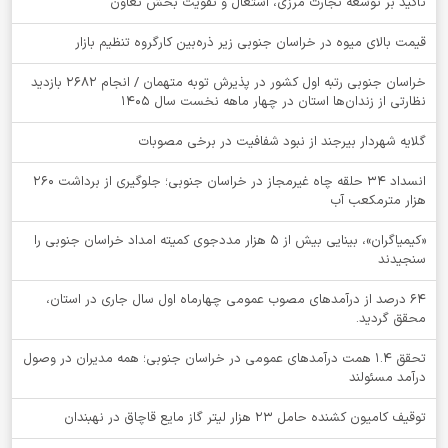
تأکید بر توسعه تجارت مرزی، اشتغال و تقویت بخش تعاون
قیمت بالای میوه در خراسان جنوبی زیر ذره‌بین کارگروه تنظیم بازار
خراسان جنوبی رتبه اول کشور در پذیرش توبه متهمان / انجام ۲۶۸۲ بازدید
نظارتی از زندان‌ها استان در چهار ماهه نخست سال 1405
گلایه شهردار بیرجند از نبود شفافیت در برخی مصوبات
انسداد ۳۴ حلقه چاه غیرمجاز در خراسان جنوبی؛ جلوگیری از برداشت ۲۶۰
هزار مترمکعب آب
«کیمیاگران»، بینایی بیش از ۵ هزار مددجوی کمیته امداد خراسان جنوبی را
سنجیدند
64 درصد از درآمدهای مصوب عمومی چهارماه اول سال جاری در استان،
محقق گردید.
تحقق ۱.۴ همت درآمدهای عمومی در خراسان جنوبی؛ همه مدیران در وصول
درآمد مسئولند
توقيف کامیون کشنده حامل 23 هزار لیتر گاز مایع قاچاق در نهبندان