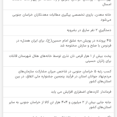
امسال
خانه معدن، بازوی تخصصی پیگیری مطالبات معدنکاران خراسان جنوبی
می‌شود
دستگيري 2 نفر سارق در بشرويه
۴۵ پرونده در پویش «به عشق امام حسین(ع)، برای ایران همدل» در
فردوس با صلح و سازش مختومه شد
پخت بیش از 1 هزار قرص نان نذری توسط خانه‌های هلال شهرستان قائنات
برای زائران حسینی
کسب رتبه ۵ خراسان جنوبی در شاخص میزان مشارکت سازمان‌های
مردم‌نهاد جوانان استان در فرآیند پنجمین جشنواره ملی اتفاق، در بین
استان‌های کشور
فرماندار: کارت‌های اضطراری افزایش می یابد
جابه جایی بیش از 2 میلیون و 404 هزار تن کالا از خراسان جنوبی به سایر
استان‌های کشور