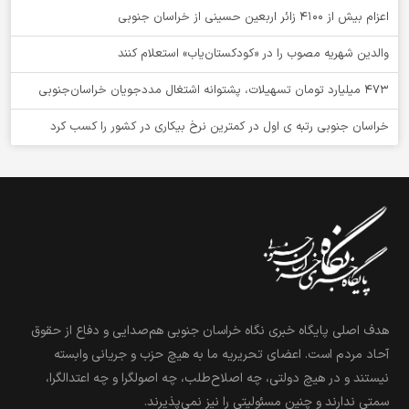
اعزام بیش از 4100 زائر اربعین حسینی از خراسان جنوبی
والدین شهریه مصوب را در «کودکستان‌یاب» استعلام کنند
۴۷۳ میلیارد تومان تسهیلات، پشتوانه اشتغال مددجویان خراسان‌جنوبی
خراسان جنوبی رتبه ی اول در کمترین نرخ بیکاری در کشور را کسب کرد
هدف اصلی پایگاه خبری نگاه خراسان جنوبی هم‌صدایی و دفاع از حقوق
آحاد مردم است. اعضای تحریریه ما به هیچ حزب و جریانی وابسته
نیستند و در هیچ دولتی، چه اصلاح‌طلب، چه اصولگرا و چه اعتدالگرا،
سمتی ندارند و چنین مسئولیتی را نیز نمی‌پذیرند.