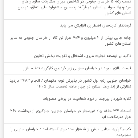
کسب رتبه ۵ خراسان جنوبی در شاخص میزان مشارکت سازمان‌های
مردم‌نهاد جوانان استان در فرآیند پنجمین جشنواره ملی اتفاق، در بین
استان‌های کشور
فرماندار: کارت‌های اضطراری افزایش می یابد
جابه جایی بیش از 2 میلیون و 404 هزار تن کالا از خراسان جنوبی به سایر
استان‌های کشور
تأکید بر توسعه تجارت مرزی، اشتغال و تقویت بخش تعاون
قیمت بالای میوه در خراسان جنوبی زیر ذره‌بین کارگروه تنظیم بازار
خراسان جنوبی رتبه اول کشور در پذیرش توبه متهمان / انجام ۲۶۸۲ بازدید
نظارتی از زندان‌ها استان در چهار ماهه نخست سال 1405
گلایه شهردار بیرجند از نبود شفافیت در برخی مصوبات
انسداد ۳۴ حلقه چاه غیرمجاز در خراسان جنوبی؛ جلوگیری از برداشت ۲۶۰
هزار مترمکعب آب
«کیمیاگران»، بینایی بیش از ۵ هزار مددجوی کمیته امداد خراسان جنوبی را
سنجیدند