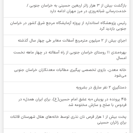
بازگشت بیش از ۳ هزار زائر اربعین حسینی به خراسان جنوبی /
خدمت‌رسانی شبانه‌روزی در مرز مهران ادامه دارد
رئیس پژوهشگاه استاندارد از پروژه آزمایشگاه مرجع شرق کشور در خراسان
جنوبی بازدید کرد
اجرای بیش از ۲ میلیون مترمربع آسفالت معابر طی چهار سال گذشته
بهره‌مندی ۱۱ روستای خراسان جنوبی از راه آسفالته در چهار ماهه نخست
امسال
خانه معدن، بازوی تخصصی پیگیری مطالبات معدنکاران خراسان جنوبی
می‌شود
دستگيري 2 نفر سارق در بشرويه
۴۵ پرونده در پویش «به عشق امام حسین(ع)، برای ایران همدل» در
فردوس با صلح و سازش مختومه شد
پخت بیش از 1 هزار قرص نان نذری توسط خانه‌های هلال شهرستان قائنات
برای زائران حسینی