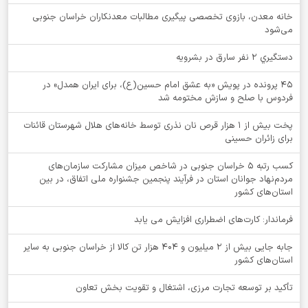
خانه معدن، بازوی تخصصی پیگیری مطالبات معدنکاران خراسان جنوبی
می‌شود
دستگيري 2 نفر سارق در بشرويه
۴۵ پرونده در پویش «به عشق امام حسین(ع)، برای ایران همدل» در
فردوس با صلح و سازش مختومه شد
پخت بیش از 1 هزار قرص نان نذری توسط خانه‌های هلال شهرستان قائنات
برای زائران حسینی
کسب رتبه ۵ خراسان جنوبی در شاخص میزان مشارکت سازمان‌های
مردم‌نهاد جوانان استان در فرآیند پنجمین جشنواره ملی اتفاق، در بین
استان‌های کشور
فرماندار: کارت‌های اضطراری افزایش می یابد
جابه جایی بیش از 2 میلیون و 404 هزار تن کالا از خراسان جنوبی به سایر
استان‌های کشور
تأکید بر توسعه تجارت مرزی، اشتغال و تقویت بخش تعاون