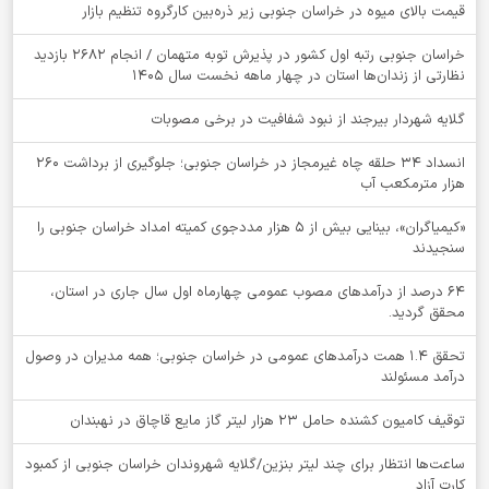
قیمت بالای میوه در خراسان جنوبی زیر ذره‌بین کارگروه تنظیم بازار
خراسان جنوبی رتبه اول کشور در پذیرش توبه متهمان / انجام ۲۶۸۲ بازدید
نظارتی از زندان‌ها استان در چهار ماهه نخست سال 1405
گلایه شهردار بیرجند از نبود شفافیت در برخی مصوبات
انسداد ۳۴ حلقه چاه غیرمجاز در خراسان جنوبی؛ جلوگیری از برداشت ۲۶۰
هزار مترمکعب آب
«کیمیاگران»، بینایی بیش از ۵ هزار مددجوی کمیته امداد خراسان جنوبی را
سنجیدند
64 درصد از درآمدهای مصوب عمومی چهارماه اول سال جاری در استان،
محقق گردید.
تحقق ۱.۴ همت درآمدهای عمومی در خراسان جنوبی؛ همه مدیران در وصول
درآمد مسئولند
توقيف کامیون کشنده حامل 23 هزار لیتر گاز مایع قاچاق در نهبندان
ساعت‌ها انتظار برای چند لیتر بنزین/گلایه شهروندان خراسان جنوبی از کمبود
کارت آزاد