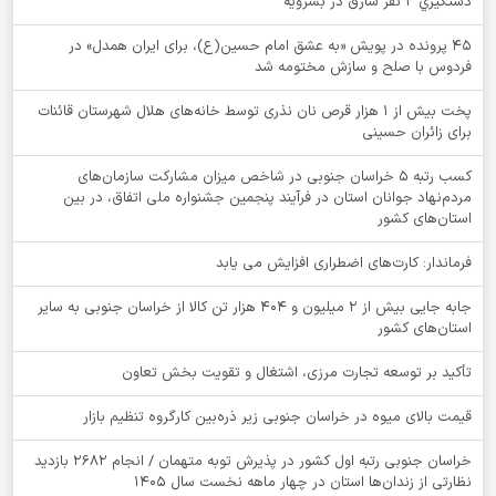
دستگيري 2 نفر سارق در بشرويه
۴۵ پرونده در پویش «به عشق امام حسین(ع)، برای ایران همدل» در
فردوس با صلح و سازش مختومه شد
پخت بیش از 1 هزار قرص نان نذری توسط خانه‌های هلال شهرستان قائنات
برای زائران حسینی
کسب رتبه ۵ خراسان جنوبی در شاخص میزان مشارکت سازمان‌های
مردم‌نهاد جوانان استان در فرآیند پنجمین جشنواره ملی اتفاق، در بین
استان‌های کشور
فرماندار: کارت‌های اضطراری افزایش می یابد
جابه جایی بیش از 2 میلیون و 404 هزار تن کالا از خراسان جنوبی به سایر
استان‌های کشور
تأکید بر توسعه تجارت مرزی، اشتغال و تقویت بخش تعاون
قیمت بالای میوه در خراسان جنوبی زیر ذره‌بین کارگروه تنظیم بازار
خراسان جنوبی رتبه اول کشور در پذیرش توبه متهمان / انجام ۲۶۸۲ بازدید
نظارتی از زندان‌ها استان در چهار ماهه نخست سال 1405