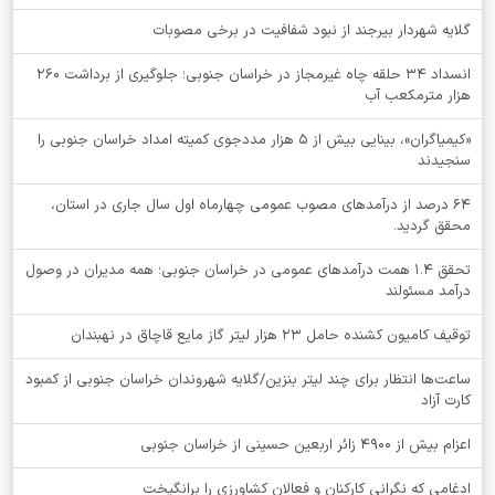
گلایه شهردار بیرجند از نبود شفافیت در برخی مصوبات
انسداد ۳۴ حلقه چاه غیرمجاز در خراسان جنوبی؛ جلوگیری از برداشت ۲۶۰
هزار مترمکعب آب
«کیمیاگران»، بینایی بیش از ۵ هزار مددجوی کمیته امداد خراسان جنوبی را
سنجیدند
64 درصد از درآمدهای مصوب عمومی چهارماه اول سال جاری در استان،
محقق گردید.
تحقق ۱.۴ همت درآمدهای عمومی در خراسان جنوبی؛ همه مدیران در وصول
درآمد مسئولند
توقيف کامیون کشنده حامل 23 هزار لیتر گاز مایع قاچاق در نهبندان
ساعت‌ها انتظار برای چند لیتر بنزین/گلایه شهروندان خراسان جنوبی از کمبود
کارت آزاد
اعزام بیش از 4900 زائر اربعین حسینی از خراسان جنوبی
ادغامی که نگرانی کارکنان و فعالان کشاورزی را برانگیخت