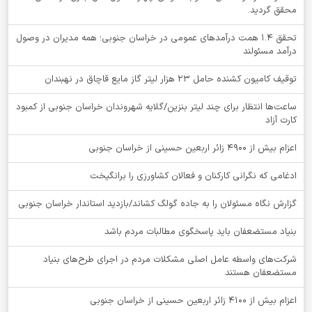
64 درصد از درآمدهای مصوب عمومی چهارماه اول سال جاری در استان،
محقق گردید.
تحقق ۱.۴ همت درآمدهای عمومی در خراسان جنوبی؛ همه مدیران در وصول
درآمد مسئولند
توقيف کامیون کشنده حامل 23 هزار لیتر گاز مایع قاچاق در نهبندان
ساعت‌ها انتظار برای چند لیتر بنزین/گلایه شهروندان خراسان جنوبی از کمبود
کارت آزاد
اعزام بیش از 4900 زائر اربعین حسینی از خراسان جنوبی
ادغامی که نگرانی کارکنان و فعالان کشاورزی را برانگیخت
گزارش نگاه مسئولان را به جاده گولگ کشاند/بازدید استاندار خراسان جنوبی
بنیاد مستضعفان باید پاسخگوی مطالبات مردم باشد
شرکت‌های واسطه عامل اصلی مشکلات مردم در اجرای طرح‌های بنیاد
مستضعفان هستند
اعزام بیش از 4100 زائر اربعین حسینی از خراسان جنوبی