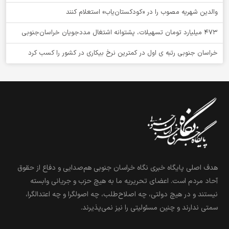
والدین شهریه مصوب را در «کودکستان‌یاب» استعلام کنند
۴۷۳ میلیارد تومان تسهیلات، پشتوانه اشتغال مددجویان خراسان‌جنوبی
خراسان جنوبی رتبه ی اول در کمترین نرخ بیکاری در کشور را کسب کرد
هدف اصلی پایگاه خبری نگاه خراسان جنوبی هم‌صدایی و دفاع از حقوق
آحاد مردم است. اعضای تحریریه ما به هیچ حزب و جریانی وابسته
نیستند و در هیچ دولتی، چه اصلاح‌طلب، چه اصولگرا و چه اعتدالگرا،
سمتی ندارند و چنین مسئولیتی را نیز نمی‌پذیرند.