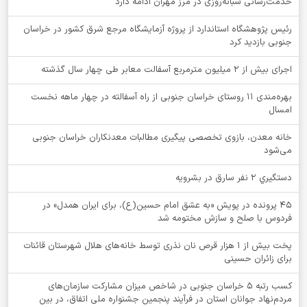
خدمت‌رسانی شبانه‌روزی در مرز مهران ادامه دارد
رئیس پژوهشگاه استاندارد از پروژه آزمایشگاه مرجع شرق کشور در خراسان
جنوبی بازدید کرد
اجرای بیش از ۲ میلیون مترمربع آسفالت معابر طی چهار سال گذشته
بهره‌مندی ۱۱ روستای خراسان جنوبی از راه آسفالته در چهار ماهه نخست
امسال
خانه معدن، بازوی تخصصی پیگیری مطالبات معدنکاران خراسان جنوبی
می‌شود
دستگيري 2 نفر سارق در بشرويه
۴۵ پرونده در پویش «به عشق امام حسین(ع)، برای ایران همدل» در
فردوس با صلح و سازش مختومه شد
پخت بیش از 1 هزار قرص نان نذری توسط خانه‌های هلال شهرستان قائنات
برای زائران حسینی
کسب رتبه ۵ خراسان جنوبی در شاخص میزان مشارکت سازمان‌های
مردم‌نهاد جوانان استان در فرآیند پنجمین جشنواره ملی اتفاق، در بین