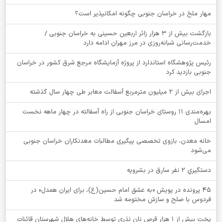
‌مهار ملخ در خراسان جنوبی چگونه امکانپذیر است؟
بازگشت بیش از ۳ هزار زائر اربعین حسینی به خراسان جنوبی /
خدمت‌رسانی شبانه‌روزی در مرز مهران ادامه دارد
رئیس پژوهشگاه استاندارد از پروژه آزمایشگاه مرجع شرق کشور در خراسان
جنوبی بازدید کرد
اجرای بیش از ۲ میلیون مترمربع آسفالت معابر طی چهار سال گذشته
بهره‌مندی ۱۱ روستای خراسان جنوبی از راه آسفالته در چهار ماهه نخست
امسال
خانه معدن، بازوی تخصصی پیگیری مطالبات معدنکاران خراسان جنوبی
می‌شود
دستگيري 2 نفر سارق در بشرويه
۴۵ پرونده در پویش «به عشق امام حسین(ع)، برای ایران همدل» در
فردوس با صلح و سازش مختومه شد
پخت بیش از 1 هزار قرص نان نذری توسط خانه‌های هلال شهرستان قائنات