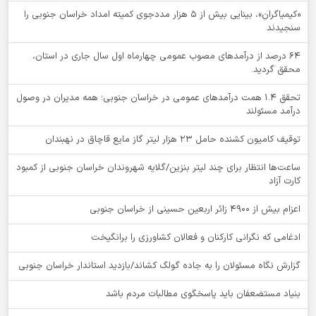
«کیمیاگران»، بینایی بیش از ۵ هزار مددجوی کمیته امداد خراسان جنوبی را
سنجیدند
64 درصد از درآمدهای مصوب عمومی چهارماه اول سال جاری در استان،
محقق گردید.
تحقق ۱.۴ همت درآمدهای عمومی در خراسان جنوبی؛ همه مدیران در وصول
درآمد مسئولند
توقيف کامیون کشنده حامل 23 هزار لیتر گاز مایع قاچاق در نهبندان
ساعت‌ها انتظار برای چند لیتر بنزین/گلایه شهروندان خراسان جنوبی از کمبود
کارت آزاد
اعزام بیش از 4900 زائر اربعین حسینی از خراسان جنوبی
ادغامی که نگرانی کارکنان و فعالان کشاورزی را برانگیخت
گزارش نگاه مسئولان را به جاده گولگ کشاند/بازدید استاندار خراسان جنوبی
بنیاد مستضعفان باید پاسخگوی مطالبات مردم باشد