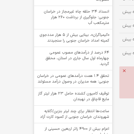
انسداد ۳۴ حلقه چاه غیرمجاز در خراسان
جنوبی؛ جلوگیری از برداشت ۲۶۰ هزار
مترمکعب آب
«کیمیاگران»، بینایی بیش از ۵ هزار مددجوی
کمیته امداد خراسان جنوبی را سنجیدند
64 درصد از درآمدهای مصوب عمومی
چهارماه اول سال جاری در استان، محقق
گردید.
تحقق ۱.۴ همت درآمدهای عمومی در خراسان
جنوبی؛ همه مدیران در وصول درآمد مسئولند
توقيف کامیون کشنده حامل 23 هزار لیتر گاز
مایع قاچاق در نهبندان
ساعت‌ها انتظار برای چند لیتر بنزین/گلایه
شهروندان خراسان جنوبی از کمبود کارت آزاد
اعزام بیش از 4900 زائر اربعین حسینی از