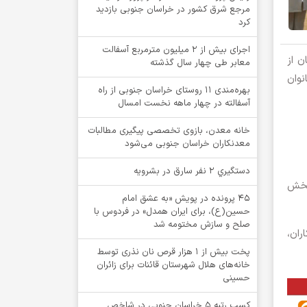
مرجع شرق کشور در خراسان جنوبی بازدید
کرد
اجرای بیش از ۲ میلیون مترمربع آسفالت
ن از
معابر طی چهار سال گذشته
نوان
بهره‌مندی ۱۱ روستای خراسان جنوبی از راه
آسفالته در چهار ماهه نخست امسال
خانه معدن، بازوی تخصصی پیگیری مطالبات
معدنکاران خراسان جنوبی می‌شود
دستگيري 2 نفر سارق در بشرويه
 بخش
۴۵ پرونده در پویش «به عشق امام
حسین(ع)، برای ایران همدل» در فردوس با
صلح و سازش مختومه شد
ران،
پخت بیش از 1 هزار قرص نان نذری توسط
خانه‌های هلال شهرستان قائنات برای زائران
حسینی
کسب رتبه ۵ خراسان جنوبی در شاخص