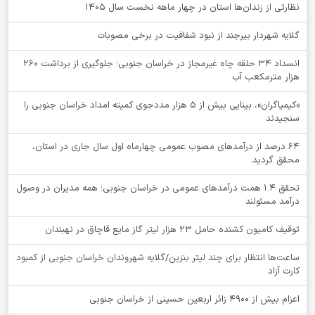
نظارتی از زندان‌ها استان در چهار ماهه نخست سال 1405
گلایه شهردار بیرجند از نبود شفافیت در برخی مصوبات
انسداد ۳۴ حلقه چاه غیرمجاز در خراسان جنوبی؛ جلوگیری از برداشت ۲۶۰
هزار مترمکعب آب
«کیمیاگران»، بینایی بیش از ۵ هزار مددجوی کمیته امداد خراسان جنوبی را
سنجیدند
64 درصد از درآمدهای مصوب عمومی چهارماه اول سال جاری در استان،
محقق گردید.
تحقق ۱.۴ همت درآمدهای عمومی در خراسان جنوبی؛ همه مدیران در وصول
درآمد مسئولند
توقيف کامیون کشنده حامل 23 هزار لیتر گاز مایع قاچاق در نهبندان
ساعت‌ها انتظار برای چند لیتر بنزین/گلایه شهروندان خراسان جنوبی از کمبود
کارت آزاد
اعزام بیش از 4900 زائر اربعین حسینی از خراسان جنوبی