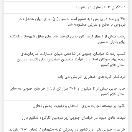
دستگيري 2 نفر سارق در بشرويه
۴۵ پرونده در پویش «به عشق امام حسین(ع)، برای ایران همدل» در
فردوس با صلح و سازش مختومه شد
پخت بیش از 1 هزار قرص نان نذری توسط خانه‌های هلال شهرستان قائنات
برای زائران حسینی
کسب رتبه ۵ خراسان جنوبی در شاخص میزان مشارکت سازمان‌های
مردم‌نهاد جوانان استان در فرآیند پنجمین جشنواره ملی اتفاق، در بین
استان‌های کشور
فرماندار: کارت‌های اضطراری افزایش می یابد
جابه جایی بیش از 2 میلیون و 404 هزار تن کالا از خراسان جنوبی به سایر
استان‌های کشور
تأکید بر توسعه تجارت مرزی، اشتغال و تقویت بخش تعاون
قیمت بالای میوه در خراسان جنوبی زیر ذره‌بین کارگروه تنظیم بازار
خراسان جنوبی رتبه اول کشور در پذیرش توبه متهمان / انجام ۲۶۸۲ بازدید