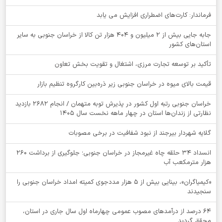
فرماندار: کارت‌های اضطراری افزایش می یابد
جابه جایی بیش از 2 میلیون و 404 هزار تن کالا از خراسان جنوبی به سایر
استان‌های کشور
تأکید بر توسعه تجارت مرزی، اشتغال و تقویت بخش تعاون
قیمت بالای میوه در خراسان جنوبی زیر ذره‌بین کارگروه تنظیم بازار
خراسان جنوبی رتبه اول کشور در پذیرش توبه متهمان / انجام ۲۶۸۲ بازدید
نظارتی از زندان‌ها استان در چهار ماهه نخست سال 1405
گلایه شهردار بیرجند از نبود شفافیت در برخی مصوبات
انسداد ۳۴ حلقه چاه غیرمجاز در خراسان جنوبی؛ جلوگیری از برداشت ۲۶۰
هزار مترمکعب آب
«کیمیاگران»، بینایی بیش از ۵ هزار مددجوی کمیته امداد خراسان جنوبی را
سنجیدند
64 درصد از درآمدهای مصوب عمومی چهارماه اول سال جاری در استان،
محقق گردید.