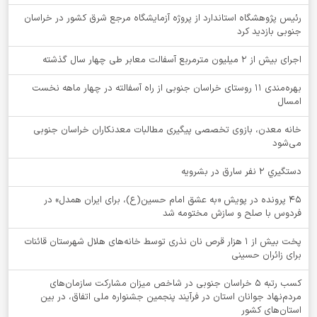
رئیس پژوهشگاه استاندارد از پروژه آزمایشگاه مرجع شرق کشور در خراسان
جنوبی بازدید کرد
اجرای بیش از ۲ میلیون مترمربع آسفالت معابر طی چهار سال گذشته
بهره‌مندی ۱۱ روستای خراسان جنوبی از راه آسفالته در چهار ماهه نخست
امسال
خانه معدن، بازوی تخصصی پیگیری مطالبات معدنکاران خراسان جنوبی
می‌شود
دستگيري 2 نفر سارق در بشرويه
۴۵ پرونده در پویش «به عشق امام حسین(ع)، برای ایران همدل» در
فردوس با صلح و سازش مختومه شد
پخت بیش از 1 هزار قرص نان نذری توسط خانه‌های هلال شهرستان قائنات
برای زائران حسینی
کسب رتبه ۵ خراسان جنوبی در شاخص میزان مشارکت سازمان‌های
مردم‌نهاد جوانان استان در فرآیند پنجمین جشنواره ملی اتفاق، در بین
استان‌های کشور