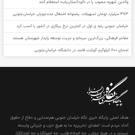
والدین شهریه مصوب را در «کودکستان‌یاب» استعلام کنند
۴۷۳ میلیارد تومان تسهیلات، پشتوانه اشتغال مددجویان خراسان‌جنوبی
خراسان جنوبی رتبه ی اول در کمترین نرخ بیکاری در کشور را کسب کرد
مفاخر فرهنگی، بزرگ‌ترین سرمایه و مزیت توسعه پایدار شهرستان هستند
امحای ۶۰۰ کیلوگرم گوشت فاسد در دانشگاه خراسان‌جنوبی
هدف اصلی پایگاه خبری نگاه خراسان جنوبی هم‌صدایی و دفاع از حقوق
آحاد مردم است. اعضای تحریریه ما به هیچ حزب و جریانی وابسته
نیستند و در هیچ دولتی، چه اصلاح‌طلب، چه اصولگرا و چه اعتدالگرا،