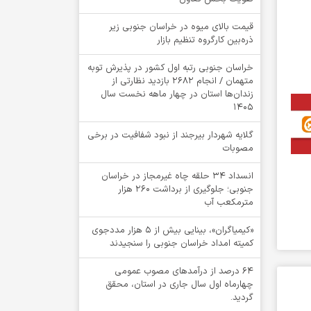
قیمت بالای میوه در خراسان جنوبی زیر
ذره‌بین کارگروه تنظیم بازار
خراسان جنوبی رتبه اول کشور در پذیرش توبه
متهمان / انجام ۲۶۸۲ بازدید نظارتی از
زندان‌ها استان در چهار ماهه نخست سال
1405
گلایه شهردار بیرجند از نبود شفافیت در برخی
مصوبات
انسداد ۳۴ حلقه چاه غیرمجاز در خراسان
جنوبی؛ جلوگیری از برداشت ۲۶۰ هزار
مترمکعب آب
«کیمیاگران»، بینایی بیش از ۵ هزار مددجوی
کمیته امداد خراسان جنوبی را سنجیدند
64 درصد از درآمدهای مصوب عمومی
چهارماه اول سال جاری در استان، محقق
گردید.