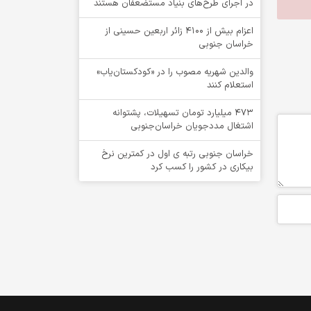
در اجرای طرح‌های بنیاد مستضعفان هستند
اعزام بیش از 4100 زائر اربعین حسینی از
خراسان جنوبی
والدین شهریه مصوب را در «کودکستان‌یاب»
استعلام کنند
۴۷۳ میلیارد تومان تسهیلات، پشتوانه
اشتغال مددجویان خراسان‌جنوبی
خراسان جنوبی رتبه ی اول در کمترین نرخ
بیکاری در کشور را کسب کرد