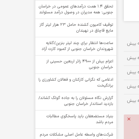
تحقق ۱.۴ همت درآمدهای عمومی در خراسان
جنوبی؛ همه مدیران در وصول درآمد مسئولند
توقيف کامیون کشنده حامل 23 هزار لیتر گاز
مایع قاچاق در نهبندان
ساعت‌ها انتظار برای چند لیتر بنزین/گلایه
شهروندان خراسان جنوبی از کمبود کارت آزاد
اعزام بیش از 4900 زائر اربعین حسینی از
خراسان جنوبی
ادغامی که نگرانی کارکنان و فعالان کشاورزی را
برانگیخت
گزارش نگاه مسئولان را به جاده گولگ کشاند/
بازدید استاندار خراسان جنوبی
بنیاد مستضعفان باید پاسخگوی مطالبات
مردم باشد
شرکت‌های واسطه عامل اصلی مشکلات مردم