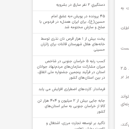
دستگيري 2 نفر سارق در بشرويه
ت به
۴۵ پرونده در پویش «به عشق امام
حسین(ع)، برای ایران همدل» در فردوس با
صلح و سازش مختومه شد
اطات
پخت بیش از 1 هزار قرص نان نذری توسط
خانه‌های هلال شهرستان قائنات برای زائران
نشست
حسینی
کسب رتبه ۵ خراسان جنوبی در شاخص
میزان مشارکت سازمان‌های مردم‌نهاد جوانان
مدیرکل آسیای جنوبی وزارت امور خارجه با اشاره به تراز تجاری نامتوازن ایران و افغانستان، بیان کرد: در سال گذشته حدود ۲.۵
استان در فرآیند پنجمین جشنواره ملی اتفاق،
 نیز بر
در بین استان‌های کشور
فرماندار: کارت‌های اضطراری افزایش می یابد
واند
جابه جایی بیش از 2 میلیون و 404 هزار تن
ه‌ای
کالا از خراسان جنوبی به سایر استان‌های
کشور
تأکید بر توسعه تجارت مرزی، اشتغال و
کند،
تقویت بخش تعاون