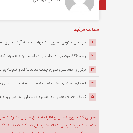
نویسنده
احسان فوداجی
مطالب مرتبط
خراسان جنوبی محور پیشنهاد منطقه آزاد تجاری سه‌جا
1
رشد 846 درصدی واردات از افغانستان؛ ماهیرود فرصت طلایی تجارت
2
برگزاری همایش بدون جذب سرمایه‌گذار نتیجه‌ای بر
3
امضای تفاهم‌نامه سه‌جانبه میان سه استان برای ت
4
کلنگ احداث هتل پنج ستاره نهبندان به زمین زده 
5
نظراتی که حاوی فحش و افترا به هیچ عنوان پذیرفته نمی
حتما با کیبورد فارسی اقدام به ارسال دیدگاه کنید، فین