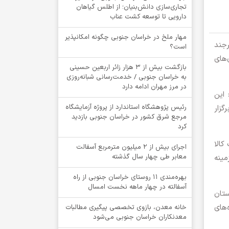
تجاری‌سازی دانش‌بنیان؛ از اطلس گیاهان
دارویی تا توسعه کشت عناب
‌مهار ملخ در خراسان جنوبی چگونه امکانپذیر
رجند
است؟
‌های
بازگشت بیش از ۳ هزار زائر اربعین حسینی
به خراسان جنوبی / خدمت‌رسانی شبانه‌روزی
در مرز مهران ادامه دارد
 این
رئیس پژوهشگاه استاندارد از پروژه آزمایشگاه
گزار
مرجع شرق کشور در خراسان جنوبی بازدید
کرد
ود ۴۰ درصد از ترانزیت کالا
اجرای بیش از ۲ میلیون مترمربع آسفالت
معابر طی چهار سال گذشته
مینه
بهره‌مندی ۱۱ روستای خراسان جنوبی از راه
آسفالته در چهار ماهه نخست امسال
ستان
های
خانه معدن، بازوی تخصصی پیگیری مطالبات
معدنکاران خراسان جنوبی می‌شود