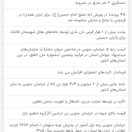
دستگيري 2 نفر سارق در بشرويه
۴۵ پرونده در پویش «به عشق امام حسین(ع)، برای ایران همدل» در
فردوس با صلح و سازش مختومه شد
پخت بیش از 1 هزار قرص نان نذری توسط خانه‌های هلال شهرستان قائنات
برای زائران حسینی
کسب رتبه ۵ خراسان جنوبی در شاخص میزان مشارکت سازمان‌های
مردم‌نهاد جوانان استان در فرآیند پنجمین جشنواره ملی اتفاق، در بین
استان‌های کشور
فرماندار: کارت‌های اضطراری افزایش می یابد
جابه جایی بیش از 2 میلیون و 404 هزار تن کالا از خراسان جنوبی به سایر
استان‌های کشور
تأکید بر توسعه تجارت مرزی، اشتغال و تقویت بخش تعاون
قیمت بالای میوه در خراسان جنوبی زیر ذره‌بین کارگروه تنظیم بازار
خراسان جنوبی رتبه اول کشور در پذیرش توبه متهمان / انجام ۲۶۸۲ بازدید
نظارتی از زندان‌ها استان در چهار ماهه نخست سال 1405