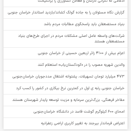
ادغامی که نگرانی کارکنان و فعالان کشاورزی را برانگیخت
گزارش نگاه مسئولان را به جاده گولگ کشاند/بازدید استاندار خراسان جنوبی
بنیاد مستضعفان باید پاسخگوی مطالبات مردم باشد
شرکت‌های واسطه عامل اصلی مشکلات مردم در اجرای طرح‌های بنیاد
مستضعفان هستند
اعزام بیش از 4100 زائر اربعین حسینی از خراسان جنوبی
والدین شهریه مصوب را در «کودکستان‌یاب» استعلام کنند
۴۷۳ میلیارد تومان تسهیلات، پشتوانه اشتغال مددجویان خراسان‌جنوبی
خراسان جنوبی رتبه ی اول در کمترین نرخ بیکاری در کشور را کسب کرد
مفاخر فرهنگی، بزرگ‌ترین سرمایه و مزیت توسعه پایدار شهرستان هستند
امحای ۶۰۰ کیلوگرم گوشت فاسد در دانشگاه خراسان‌جنوبی
اعتراض فرماندار بیرجند به تغییر کاربری اراضی زعفرانیه