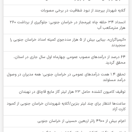
گلایه شهردار بیرجند از نبود شفافیت در برخی مصوبات
انسداد ۳۴ حلقه چاه غیرمجاز در خراسان جنوبی؛ جلوگیری از برداشت ۲۶۰
هزار مترمکعب آب
«کیمیاگران»، بینایی بیش از ۵ هزار مددجوی کمیته امداد خراسان جنوبی را
سنجیدند
64 درصد از درآمدهای مصوب عمومی چهارماه اول سال جاری در استان،
محقق گردید.
تحقق ۱.۴ همت درآمدهای عمومی در خراسان جنوبی؛ همه مدیران در وصول
درآمد مسئولند
توقيف کامیون کشنده حامل 23 هزار لیتر گاز مایع قاچاق در نهبندان
ساعت‌ها انتظار برای چند لیتر بنزین/گلایه شهروندان خراسان جنوبی از کمبود
کارت آزاد
اعزام بیش از 4900 زائر اربعین حسینی از خراسان جنوبی