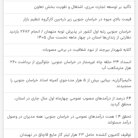
تأکید بر توسعه تجارت مرزی، اشتغال و تقویت بخش تعاون
قیمت بالای میوه در خراسان جنوبی زیر ذره‌بین کارگروه تنظیم بازار
خراسان جنوبی رتبه اول کشور در پذیرش توبه متهمان / انجام ۲۶۸۲ بازدید
نظارتی از زندان‌ها استان در چهار ماهه نخست سال 1405
گلایه شهردار بیرجند از نبود شفافیت در برخی مصوبات
انسداد ۳۴ حلقه چاه غیرمجاز در خراسان جنوبی؛ جلوگیری از برداشت ۲۶۰
هزار مترمکعب آب
«کیمیاگران»، بینایی بیش از ۵ هزار مددجوی کمیته امداد خراسان جنوبی را
سنجیدند
64 درصد از درآمدهای مصوب عمومی چهارماه اول سال جاری در استان،
محقق گردید.
تحقق ۱.۴ همت درآمدهای عمومی در خراسان جنوبی؛ همه مدیران در وصول
درآمد مسئولند
توقيف کامیون کشنده حامل 23 هزار لیتر گاز مایع قاچاق در نهبندان