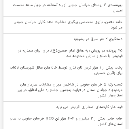
بهره‌مندی ۱۱ روستای خراسان جنوبی از راه آسفالته در چهار ماهه نخست
امسال
خانه معدن، بازوی تخصصی پیگیری مطالبات معدنکاران خراسان جنوبی
می‌شود
دستگيري 2 نفر سارق در بشرويه
۴۵ پرونده در پویش «به عشق امام حسین(ع)، برای ایران همدل» در
فردوس با صلح و سازش مختومه شد
پخت بیش از 1 هزار قرص نان نذری توسط خانه‌های هلال شهرستان قائنات
برای زائران حسینی
کسب رتبه ۵ خراسان جنوبی در شاخص میزان مشارکت سازمان‌های
مردم‌نهاد جوانان استان در فرآیند پنجمین جشنواره ملی اتفاق، در بین
استان‌های کشور
فرماندار: کارت‌های اضطراری افزایش می یابد
جابه جایی بیش از 2 میلیون و 404 هزار تن کالا از خراسان جنوبی به سایر
استان‌های کشور