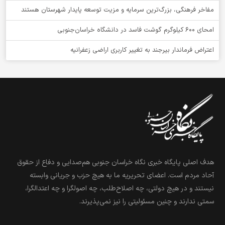
مفاخر فرهنگی، بزرگ‌ترین سرمایه و مزیت توسعه پایدار شهرستان هستند
امحای ۶۰۰ کیلوگرم گوشت فاسد در دانشگاه خراسان‌جنوبی
اعتراض فرماندار بیرجند به تغییر کاربری اراضی زعفرانیه
هدف اصلی پایگاه خبری نگاه خراسان جنوبی هم‌صدایی و دفاع از حقوق
آحاد مردم است. اعضای تحریریه ما به هیچ حزب و جریانی وابسته
نیستند و در هیچ دولتی، چه اصلاح‌طلب، چه اصولگرا و چه اعتدالگرا،
سمتی ندارند و چنین مسئولیتی را نیز نمی‌پذیرند.