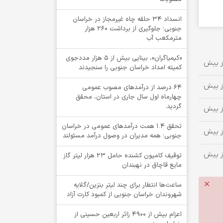
انسداد ۳۴ حلقه چاه غیرمجاز در خراسان
جنوبی؛ جلوگیری از برداشت ۲۶۰ هزار
مترمکعب آب
«کیمیاگران»، بینایی بیش از ۵ هزار مددجوی
کمیته امداد خراسان جنوبی را سنجیدند
64 درصد از درآمدهای مصوب عمومی
چهارماه اول سال جاری در استان، محقق
گردید.
تحقق ۱.۴ همت درآمدهای عمومی در خراسان
جنوبی؛ همه مدیران در وصول درآمد مسئولند
توقيف کامیون کشنده حامل 23 هزار لیتر گاز
مایع قاچاق در نهبندان
ساعت‌ها انتظار برای چند لیتر بنزین/گلایه
شهروندان خراسان جنوبی از کمبود کارت آزاد
اعزام بیش از 4900 زائر اربعین حسینی از