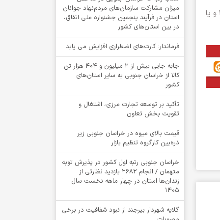
میزان مشارکت سازمان‌های مردم‌نهاد جوانان
لازم به ذکر است این طرح همچنان ادامه دارد و مردم و خیرین می‌توانند کمک‌های نقدی خود را به شماره حساب ۲۱۹۹۶۶۶۴۱۹ و یا
استان در فرآیند پنجمین جشنواره ملی اتفاق،
در بین استان‌های کشور
فرماندار: کارت‌های اضطراری افزایش می یابد
جابه جایی بیش از 2 میلیون و 404 هزار تن
کالا از خراسان جنوبی به سایر استان‌های
کشور
تأکید بر توسعه تجارت مرزی، اشتغال و
تقویت بخش تعاون
قیمت بالای میوه در خراسان جنوبی زیر
ذره‌بین کارگروه تنظیم بازار
خراسان جنوبی رتبه اول کشور در پذیرش توبه
متهمان / انجام ۲۶۸۲ بازدید نظارتی از
زندان‌ها استان در چهار ماهه نخست سال
1405
گلایه شهردار بیرجند از نبود شفافیت در برخی
مصوبات