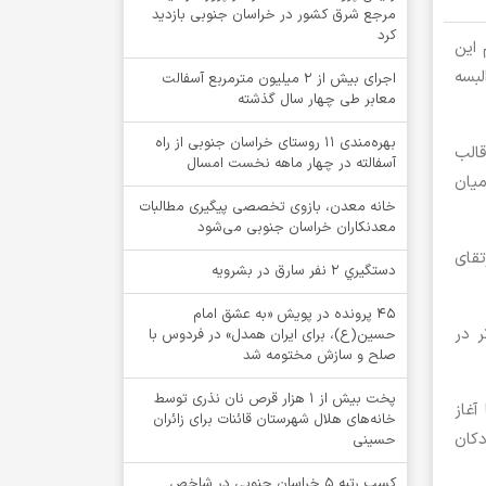
مرجع شرق کشور در خراسان جنوبی بازدید
کرد
 این
لبسه
اجرای بیش از ۲ میلیون مترمربع آسفالت
معابر طی چهار سال گذشته
بهره‌مندی ۱۱ روستای خراسان جنوبی از راه
قالب
آسفالته در چهار ماهه نخست امسال
میان
خانه معدن، بازوی تخصصی پیگیری مطالبات
معدنکاران خراسان جنوبی می‌شود
تقای
دستگيري 2 نفر سارق در بشرويه
۴۵ پرونده در پویش «به عشق امام
ر در
حسین(ع)، برای ایران همدل» در فردوس با
صلح و سازش مختومه شد
پخت بیش از 1 هزار قرص نان نذری توسط
آغاز
خانه‌های هلال شهرستان قائنات برای زائران
کان
حسینی
کسب رتبه ۵ خراسان جنوبی در شاخص