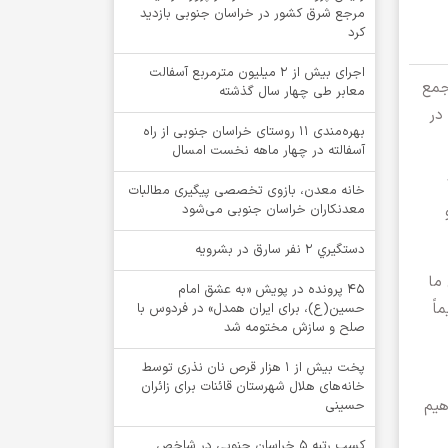
مرجع شرق کشور در خراسان جنوبی بازدید
کرد
اجرای بیش از ۲ میلیون مترمربع آسفالت
جمع
معابر طی چهار سال گذشته
در
بهره‌مندی ۱۱ روستای خراسان جنوبی از راه
آسفالته در چهار ماهه نخست امسال
۲ تا ۲۹
خانه معدن، بازوی تخصصی پیگیری مطالبات
معدنکاران خراسان جنوبی می‌شود
دستگيري 2 نفر سارق در بشرويه
ما
۴۵ پرونده در پویش «به عشق امام
اً
حسین(ع)، برای ایران همدل» در فردوس با
صلح و سازش مختومه شد
پخت بیش از 1 هزار قرص نان نذری توسط
خانه‌های هلال شهرستان قائنات برای زائران
هیم
حسینی
کسب رتبه ۵ خراسان جنوبی در شاخص