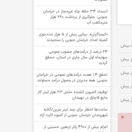
انسداد ۳۴ حلقه چاه غیرمجاز در خراسان
جنوبی؛ جلوگیری از برداشت ۲۶۰ هزار
مترمکعب آب
«کیمیاگران»، بینایی بیش از ۵ هزار مددجوی
کمیته امداد خراسان جنوبی را سنجیدند
64 درصد از درآمدهای مصوب عمومی
چهارماه اول سال جاری در استان، محقق
گردید.
تحقق ۱.۴ همت درآمدهای عمومی در خراسان
جنوبی؛ همه مدیران در وصول درآمد مسئولند
توقيف کامیون کشنده حامل 23 هزار لیتر گاز
مایع قاچاق در نهبندان
ساعت‌ها انتظار برای چند لیتر بنزین/گلایه
شهروندان خراسان جنوبی از کمبود کارت آزاد
اعزام بیش از 4900 زائر اربعین حسینی از