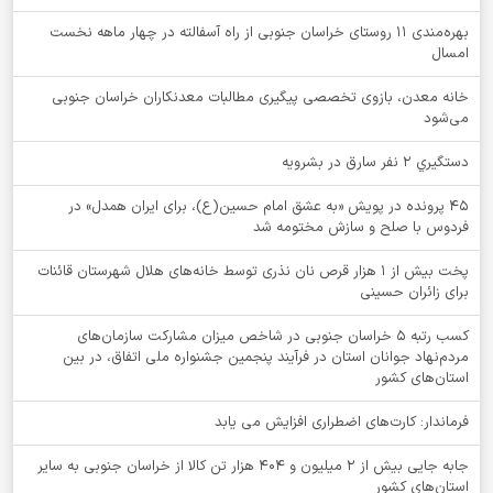
بهره‌مندی ۱۱ روستای خراسان جنوبی از راه آسفالته در چهار ماهه نخست
امسال
خانه معدن، بازوی تخصصی پیگیری مطالبات معدنکاران خراسان جنوبی
می‌شود
دستگيري 2 نفر سارق در بشرويه
۴۵ پرونده در پویش «به عشق امام حسین(ع)، برای ایران همدل» در
فردوس با صلح و سازش مختومه شد
پخت بیش از 1 هزار قرص نان نذری توسط خانه‌های هلال شهرستان قائنات
برای زائران حسینی
کسب رتبه ۵ خراسان جنوبی در شاخص میزان مشارکت سازمان‌های
مردم‌نهاد جوانان استان در فرآیند پنجمین جشنواره ملی اتفاق، در بین
استان‌های کشور
فرماندار: کارت‌های اضطراری افزایش می یابد
جابه جایی بیش از 2 میلیون و 404 هزار تن کالا از خراسان جنوبی به سایر
استان‌های کشور