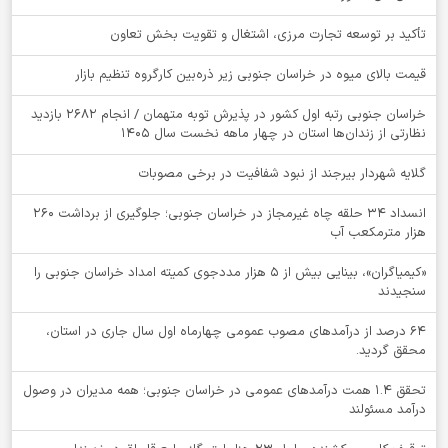
تأکید بر توسعه تجارت مرزی، اشتغال و تقویت بخش تعاون
قیمت بالای میوه در خراسان جنوبی زیر ذره‌بین کارگروه تنظیم بازار
خراسان جنوبی رتبه اول کشور در پذیرش توبه متهمان / انجام ۲۶۸۲ بازدید
نظارتی از زندان‌ها استان در چهار ماهه نخست سال 1405
گلایه شهردار بیرجند از نبود شفافیت در برخی مصوبات
انسداد ۳۴ حلقه چاه غیرمجاز در خراسان جنوبی؛ جلوگیری از برداشت ۲۶۰
هزار مترمکعب آب
«کیمیاگران»، بینایی بیش از ۵ هزار مددجوی کمیته امداد خراسان جنوبی را
سنجیدند
64 درصد از درآمدهای مصوب عمومی چهارماه اول سال جاری در استان،
محقق گردید.
تحقق ۱.۴ همت درآمدهای عمومی در خراسان جنوبی؛ همه مدیران در وصول
درآمد مسئولند