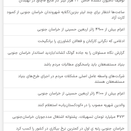
توقيف کامیون کشنده حامل 23 هزار لیتر گاز مایع قاچاق در نهبندان
ساعت‌ها انتظار برای چند لیتر بنزین/گلایه شهروندان خراسان جنوبی از کمبود
کارت آزاد
اعزام بیش از 4900 زائر اربعین حسینی از خراسان جنوبی
ادغامی که نگرانی کارکنان و فعالان کشاورزی را برانگیخت
گزارش نگاه مسئولان را به جاده گولگ کشاند/بازدید استاندار خراسان جنوبی
بنیاد مستضعفان باید پاسخگوی مطالبات مردم باشد
شرکت‌های واسطه عامل اصلی مشکلات مردم در اجرای طرح‌های بنیاد
مستضعفان هستند
اعزام بیش از 4100 زائر اربعین حسینی از خراسان جنوبی
والدین شهریه مصوب را در «کودکستان‌یاب» استعلام کنند
۴۷۳ میلیارد تومان تسهیلات، پشتوانه اشتغال مددجویان خراسان‌جنوبی
خراسان جنوبی رتبه ی اول در کمترین نرخ بیکاری در کشور را کسب کرد