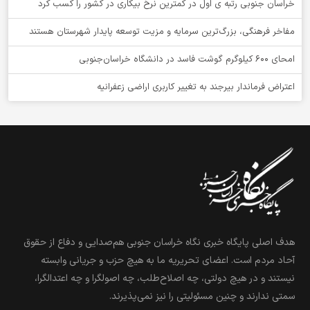
خراسان جنوبی رتبه ی اول در کمترین نرخ بیکاری در کشور را کسب کرد
مفاخر فرهنگی، بزرگ‌ترین سرمایه و مزیت توسعه پایدار شهرستان هستند
امحای ۶۰۰ کیلوگرم گوشت فاسد در دانشگاه خراسان‌جنوبی
اعتراض فرماندار بیرجند به تغییر کاربری اراضی زعفرانیه
هدف اصلی پایگاه خبری نگاه خراسان جنوبی هم‌صدایی و دفاع از حقوق
آحاد مردم است. اعضای تحریریه ما به هیچ حزب و جریانی وابسته
نیستند و در هیچ دولتی، چه اصلاح‌طلب، چه اصولگرا و چه اعتدالگرا،
سمتی ندارند و چنین مسئولیتی را نیز نمی‌پذیرند.