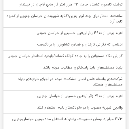
توقيف کامیون کشنده حامل 23 هزار لیتر گاز مایع قاچاق در نهبندان
ساعت‌ها انتظار برای چند لیتر بنزین/گلایه شهروندان خراسان جنوبی از کمبود
کارت آزاد
اعزام بیش از 4900 زائر اربعین حسینی از خراسان جنوبی
ادغامی که نگرانی کارکنان و فعالان کشاورزی را برانگیخت
گزارش نگاه مسئولان را به جاده گولگ کشاند/بازدید استاندار خراسان جنوبی
بنیاد مستضعفان باید پاسخگوی مطالبات مردم باشد
شرکت‌های واسطه عامل اصلی مشکلات مردم در اجرای طرح‌های بنیاد
مستضعفان هستند
اعزام بیش از 4100 زائر اربعین حسینی از خراسان جنوبی
والدین شهریه مصوب را در «کودکستان‌یاب» استعلام کنند
۴۷۳ میلیارد تومان تسهیلات، پشتوانه اشتغال مددجویان خراسان‌جنوبی