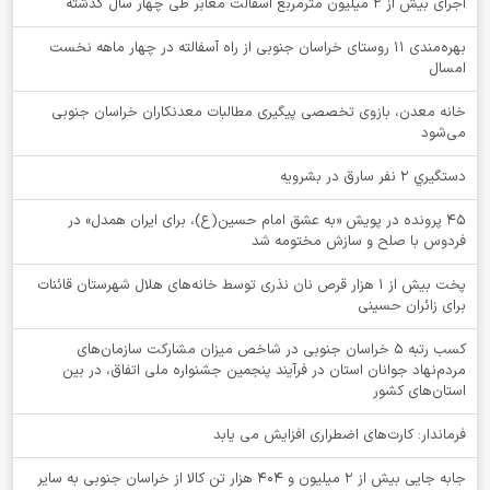
اجرای بیش از ۲ میلیون مترمربع آسفالت معابر طی چهار سال گذشته
بهره‌مندی ۱۱ روستای خراسان جنوبی از راه آسفالته در چهار ماهه نخست
امسال
خانه معدن، بازوی تخصصی پیگیری مطالبات معدنکاران خراسان جنوبی
می‌شود
دستگيري 2 نفر سارق در بشرويه
۴۵ پرونده در پویش «به عشق امام حسین(ع)، برای ایران همدل» در
فردوس با صلح و سازش مختومه شد
پخت بیش از 1 هزار قرص نان نذری توسط خانه‌های هلال شهرستان قائنات
برای زائران حسینی
کسب رتبه ۵ خراسان جنوبی در شاخص میزان مشارکت سازمان‌های
مردم‌نهاد جوانان استان در فرآیند پنجمین جشنواره ملی اتفاق، در بین
استان‌های کشور
فرماندار: کارت‌های اضطراری افزایش می یابد
جابه جایی بیش از 2 میلیون و 404 هزار تن کالا از خراسان جنوبی به سایر