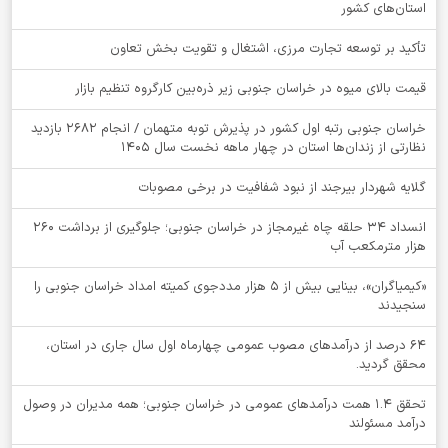
استان‌های کشور
تأکید بر توسعه تجارت مرزی، اشتغال و تقویت بخش تعاون
قیمت بالای میوه در خراسان جنوبی زیر ذره‌بین کارگروه تنظیم بازار
خراسان جنوبی رتبه اول کشور در پذیرش توبه متهمان / انجام ۲۶۸۲ بازدید
نظارتی از زندان‌ها استان در چهار ماهه نخست سال 1405
گلایه شهردار بیرجند از نبود شفافیت در برخی مصوبات
انسداد ۳۴ حلقه چاه غیرمجاز در خراسان جنوبی؛ جلوگیری از برداشت ۲۶۰
هزار مترمکعب آب
«کیمیاگران»، بینایی بیش از ۵ هزار مددجوی کمیته امداد خراسان جنوبی را
سنجیدند
64 درصد از درآمدهای مصوب عمومی چهارماه اول سال جاری در استان،
محقق گردید.
تحقق ۱.۴ همت درآمدهای عمومی در خراسان جنوبی؛ همه مدیران در وصول
درآمد مسئولند