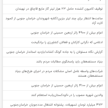
توقيف کامیون کشنده حامل 23 هزار لیتر گاز مایع قاچاق در نهبندان
ساعت‌ها انتظار برای چند لیتر بنزین/گلایه شهروندان خراسان جنوبی از کمبود
کارت آزاد
اعزام بیش از 4900 زائر اربعین حسینی از خراسان جنوبی
ادغامی که نگرانی کارکنان و فعالان کشاورزی را برانگیخت
گزارش نگاه مسئولان را به جاده گولگ کشاند/بازدید استاندار خراسان جنوبی
بنیاد مستضعفان باید پاسخگوی مطالبات مردم باشد
شرکت‌های واسطه عامل اصلی مشکلات مردم در اجرای طرح‌های بنیاد
مستضعفان هستند
اعزام بیش از 4100 زائر اربعین حسینی از خراسان جنوبی
والدین شهریه مصوب را در «کودکستان‌یاب» استعلام کنند
۴۷۳ میلیارد تومان تسهیلات، پشتوانه اشتغال مددجویان خراسان‌جنوبی