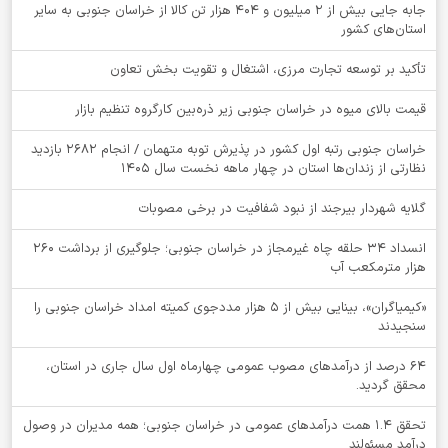
جابه جایی بیش از 2 میلیون و 404 هزار تن کالا از خراسان جنوبی به سایر
استان‌های کشور
تأکید بر توسعه تجارت مرزی، اشتغال و تقویت بخش تعاون
قیمت بالای میوه در خراسان جنوبی زیر ذره‌بین کارگروه تنظیم بازار
خراسان جنوبی رتبه اول کشور در پذیرش توبه متهمان / انجام ۲۶۸۲ بازدید
نظارتی از زندان‌ها استان در چهار ماهه نخست سال 1405
گلایه شهردار بیرجند از نبود شفافیت در برخی مصوبات
انسداد ۳۴ حلقه چاه غیرمجاز در خراسان جنوبی؛ جلوگیری از برداشت ۲۶۰
هزار مترمکعب آب
«کیمیاگران»، بینایی بیش از ۵ هزار مددجوی کمیته امداد خراسان جنوبی را
سنجیدند
64 درصد از درآمدهای مصوب عمومی چهارماه اول سال جاری در استان،
محقق گردید.
تحقق ۱.۴ همت درآمدهای عمومی در خراسان جنوبی؛ همه مدیران در وصول
درآمد مسئولند