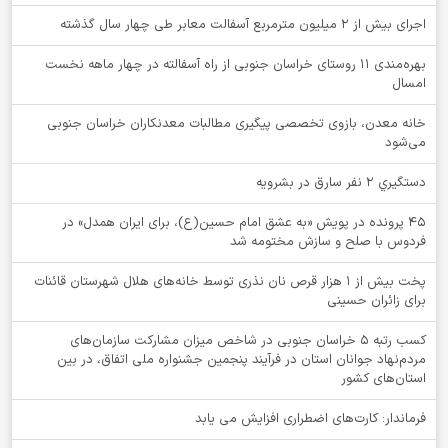
اجرای بیش از ۲ میلیون مترمربع آسفالت معابر طی چهار سال گذشته
بهره‌مندی ۱۱ روستای خراسان جنوبی از راه آسفالته در چهار ماهه نخست
امسال
خانه معدن، بازوی تخصصی پیگیری مطالبات معدنکاران خراسان جنوبی
می‌شود
دستگيري 2 نفر سارق در بشرويه
۴۵ پرونده در پویش «به عشق امام حسین(ع)، برای ایران همدل» در
فردوس با صلح و سازش مختومه شد
پخت بیش از 1 هزار قرص نان نذری توسط خانه‌های هلال شهرستان قائنات
برای زائران حسینی
کسب رتبه ۵ خراسان جنوبی در شاخص میزان مشارکت سازمان‌های
مردم‌نهاد جوانان استان در فرآیند پنجمین جشنواره ملی اتفاق، در بین
استان‌های کشور
فرماندار: کارت‌های اضطراری افزایش می یابد