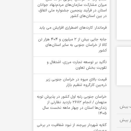
میزان مشارکت سازمان‌های مردم‌نهاد جوانان
استان در فرآیند پنجمین جشنواره ملی اتفاق،
در بین استان‌های کشور
فرماندار: کارت‌های اضطراری افزایش می یابد
جابه جایی بیش از 2 میلیون و 404 هزار تن
کالا از خراسان جنوبی به سایر استان‌های
کشور
تأکید بر توسعه تجارت مرزی، اشتغال و
تقویت بخش تعاون
قیمت بالای میوه در خراسان جنوبی زیر
ذره‌بین کارگروه تنظیم بازار
خراسان جنوبی رتبه اول کشور در پذیرش توبه
متهمان / انجام ۲۶۸۲ بازدید نظارتی از
زندان‌ها استان در چهار ماهه نخست سال
1405
گلایه شهردار بیرجند از نبود شفافیت در برخی
مصوبات