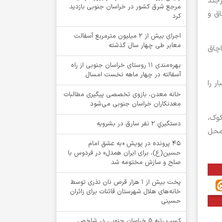
رجند
مرجع شرق کشور در خراسان جنوبی بازدید
اق و
کرد
اجرای بیش از ۲ میلیون مترمربع آسفالت
معابر طی چهار سال گذشته
ر کیلو گرم برنج قاچاق
بهره‌مندی ۱۱ روستای خراسان جنوبی از راه
آسفالته در چهار ماهه نخست امسال
ر را
خانه معدن، بازوی تخصصی پیگیری مطالبات
معدنکاران خراسان جنوبی می‌شود
وک،
دستگيري 2 نفر سارق در بشرويه
 در محل
۴۵ پرونده در پویش «به عشق امام
حسین(ع)، برای ایران همدل» در فردوس با
صلح و سازش مختومه شد
پخت بیش از 1 هزار قرص نان نذری توسط
خانه‌های هلال شهرستان قائنات برای زائران
حسینی
کسب رتبه ۵ خراسان جنوبی در شاخص