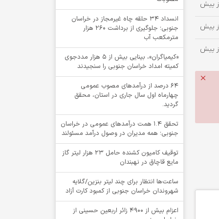
انسداد ۳۴ حلقه چاه غیرمجاز در خراسان
جنوبی؛ جلوگیری از برداشت ۲۶۰ هزار
مترمکعب آب
«کیمیاگران»، بینایی بیش از ۵ هزار مددجوی
کمیته امداد خراسان جنوبی را سنجیدند
64 درصد از درآمدهای مصوب عمومی
چهارماه اول سال جاری در استان، محقق
گردید.
تحقق ۱.۴ همت درآمدهای عمومی در خراسان
جنوبی؛ همه مدیران در وصول درآمد مسئولند
توقيف کامیون کشنده حامل 23 هزار لیتر گاز
مایع قاچاق در نهبندان
ساعت‌ها انتظار برای چند لیتر بنزین/گلایه
شهروندان خراسان جنوبی از کمبود کارت آزاد
اعزام بیش از 4900 زائر اربعین حسینی از