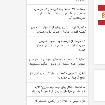
انسداد ۳۴ حلقه چاه غیرمجاز در خراسان
جنوبی؛ جلوگیری از برداشت ۲۶۰ هزار
مترمکعب آب
«کیمیاگران»، بینایی بیش از ۵ هزار مددجوی
کمیته امداد خراسان جنوبی را سنجیدند
64 درصد از درآمدهای مصوب عمومی
چهارماه اول سال جاری در استان، محقق
گردید.
تحقق ۱.۴ همت درآمدهای عمومی در خراسان
جنوبی؛ همه مدیران در وصول درآمد مسئولند
توقيف کامیون کشنده حامل 23 هزار لیتر گاز
مایع قاچاق در نهبندان
ساعت‌ها انتظار برای چند لیتر بنزین/گلایه
شهروندان خراسان جنوبی از کمبود کارت آزاد
اعزام بیش از 4900 زائر اربعین حسینی از