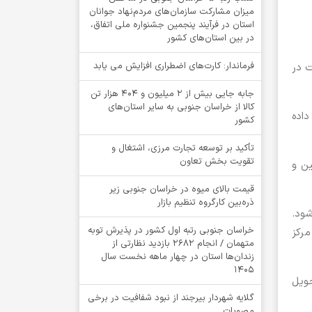
میزان مشارکت سازمان‌های مردم‌نهاد جوانان
استان در فرآیند پنجمین جشنواره ملی اتفاق،
در بین استان‌های کشور
فرماندار: کارت‌های اضطراری افزایش می یابد
ت در
جابه جایی بیش از 2 میلیون و 404 هزار تن
کالا از خراسان جنوبی به سایر استان‌های
 داده
کشور
تأکید بر توسعه تجارت مرزی، اشتغال و
تقویت بخش تعاون
مین و
قیمت بالای میوه در خراسان جنوبی زیر
ذره‌بین کارگروه تنظیم بازار
شود.
خراسان جنوبی رتبه اول کشور در پذیرش توبه
رکز
متهمان / انجام ۲۶۸۲ بازدید نظارتی از
زندان‌ها استان در چهار ماهه نخست سال
1405
۴ هزار و ۶۴۳ قطعه زمین تحویل
گلایه شهردار بیرجند از نبود شفافیت در برخی
مصوبات