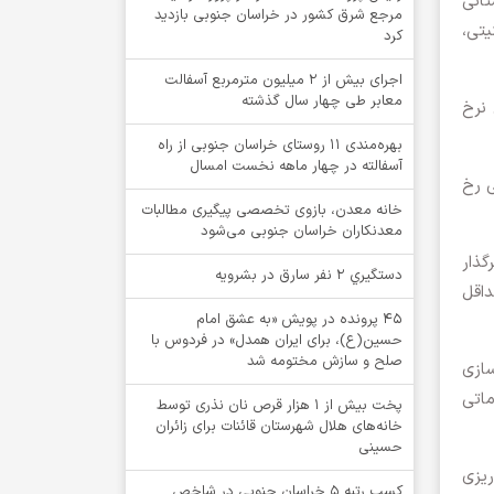
انی
مرجع شرق کشور در خراسان جنوبی بازدید
یتی،
کرد
اجرای بیش از ۲ میلیون مترمربع آسفالت
معابر طی چهار سال گذشته
 نرخ
بهره‌مندی ۱۱ روستای خراسان جنوبی از راه
آسفالته در چهار ماهه نخست امسال
ی رخ
خانه معدن، بازوی تخصصی پیگیری مطالبات
معدنکاران خراسان جنوبی می‌شود
گذار
دستگيري 2 نفر سارق در بشرويه
اقل
۴۵ پرونده در پویش «به عشق امام
حسین(ع)، برای ایران همدل» در فردوس با
صلح و سازش مختومه شد
سازی
ماتی
پخت بیش از 1 هزار قرص نان نذری توسط
خانه‌های هلال شهرستان قائنات برای زائران
حسینی
ریزی
کسب رتبه ۵ خراسان جنوبی در شاخص