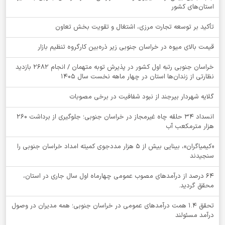
استان‌های کشور
تأکید بر توسعه تجارت مرزی، اشتغال و تقویت بخش تعاون
قیمت بالای میوه در خراسان جنوبی زیر ذره‌بین کارگروه تنظیم بازار
خراسان جنوبی رتبه اول کشور در پذیرش توبه متهمان / انجام ۲۶۸۲ بازدید
نظارتی از زندان‌ها استان در چهار ماهه نخست سال 1405
گلایه شهردار بیرجند از نبود شفافیت در برخی مصوبات
انسداد ۳۴ حلقه چاه غیرمجاز در خراسان جنوبی؛ جلوگیری از برداشت ۲۶۰
هزار مترمکعب آب
«کیمیاگران»، بینایی بیش از ۵ هزار مددجوی کمیته امداد خراسان جنوبی را
سنجیدند
64 درصد از درآمدهای مصوب عمومی چهارماه اول سال جاری در استان،
محقق گردید.
تحقق ۱.۴ همت درآمدهای عمومی در خراسان جنوبی؛ همه مدیران در وصول
درآمد مسئولند