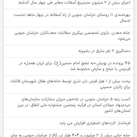
اجرای بیش از ۲ میلیون مترمربع آسفالت معابر طی چهار سال گذشته
بهره‌مندی ۱۱ روستای خراسان جنوبی از راه آسفالته در چهار ماهه نخست
امسال
خانه معدن، بازوی تخصصی پیگیری مطالبات معدنکاران خراسان جنوبی
می‌شود
دستگيري 2 نفر سارق در بشرويه
۴۵ پرونده در پویش «به عشق امام حسین(ع)، برای ایران همدل» در
فردوس با صلح و سازش مختومه شد
پخت بیش از 1 هزار قرص نان نذری توسط خانه‌های هلال شهرستان قائنات
برای زائران حسینی
کسب رتبه ۵ خراسان جنوبی در شاخص میزان مشارکت سازمان‌های
مردم‌نهاد جوانان استان در فرآیند پنجمین جشنواره ملی اتفاق، در بین
استان‌های کشور
فرماندار: کارت‌های اضطراری افزایش می یابد
جابه جایی بیش از 2 میلیون و 404 هزار تن کالا از خراسان جنوبی به سایر