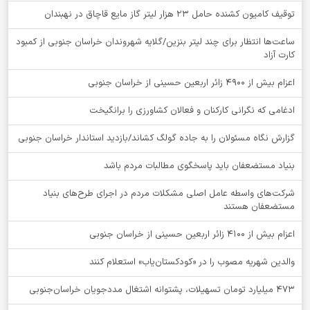
توقيف کامیون کشنده حامل 23 هزار لیتر گاز مایع قاچاق در نهبندان
ساعت‌ها انتظار برای چند لیتر بنزین/گلایه شهروندان خراسان جنوبی از کمبود
کارت آزاد
اعزام بیش از 4900 زائر اربعین حسینی از خراسان جنوبی
ادغامی که نگرانی کارکنان و فعالان کشاورزی را برانگیخت
گزارش نگاه مسئولان را به جاده گولگ کشاند/بازدید استاندار خراسان جنوبی
بنیاد مستضعفان باید پاسخگوی مطالبات مردم باشد
شرکت‌های واسطه عامل اصلی مشکلات مردم در اجرای طرح‌های بنیاد
مستضعفان هستند
اعزام بیش از 4100 زائر اربعین حسینی از خراسان جنوبی
والدین شهریه مصوب را در «کودکستان‌یاب» استعلام کنند
۴۷۳ میلیارد تومان تسهیلات، پشتوانه اشتغال مددجویان خراسان‌جنوبی