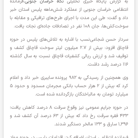
به گزارش پایگاه خبری تحلیلی
نگاه خراسان جنوبی
،فرمانده
انتظامی خراسان جنوبی از عملکرد شش‌ماهه پلیس استان خبر
داد و گفت: طی این مدت با اجرای طرح‌های ترافیکی و مقابله با
سوخت‌کش‌ها، جان ۱۰۸ نفر در تصادفات جاده‌ای نجات یافت.
سردار حسن شجاعی‌نسب با اشاره به تلاش‌های پلیس در حوزه
قاچاق افزود: بیش از ۲.۷ میلیون لیتر سوخت قاچاق کشف و
توقیف شد و ارزش ریالی کشفیات قاچاق نسبت به سال گذشته
۱۱۶ درصد رشد داشت.
وی همچنین از رسیدگی به ۹۸۲ پرونده سایبری خبر داد و اعلام
کرد که بیش از ۲ هزار حساب بانکی مجرمان مسدود و حدود ۵
میلیارد تومان به مالباختگان بازگردانده شده است.
در حوزه جرایم عمومی نیز وقوع سرقت ۸ درصد کاهش یافت؛
۴۳۳ فقره سرقت رخ داد که بیش از ۶۳ درصد آن کشف شد و
۱,۳۹۶ سارق و ۱۳۳ مالخر دستگیر شدند.
فرمانده انتظامی استان اضافه کرد: اقدامات پلیس در حوزه مواد