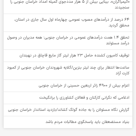
«کیمیاگران»، بینایی بیش از ۵ هزار مددجوی کمیته امداد خراسان جنوبی را
سنجیدند
64 درصد از درآمدهای مصوب عمومی چهارماه اول سال جاری در استان،
محقق گردید.
تحقق ۱.۴ همت درآمدهای عمومی در خراسان جنوبی؛ همه مدیران در وصول
درآمد مسئولند
توقيف کامیون کشنده حامل 23 هزار لیتر گاز مایع قاچاق در نهبندان
ساعت‌ها انتظار برای چند لیتر بنزین/گلایه شهروندان خراسان جنوبی از کمبود
کارت آزاد
اعزام بیش از 4900 زائر اربعین حسینی از خراسان جنوبی
ادغامی که نگرانی کارکنان و فعالان کشاورزی را برانگیخت
گزارش نگاه مسئولان را به جاده گولگ کشاند/بازدید استاندار خراسان جنوبی
بنیاد مستضعفان باید پاسخگوی مطالبات مردم باشد