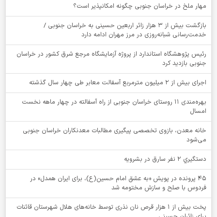
‌مهار ملخ در خراسان جنوبی چگونه امکانپذیر است؟
بازگشت بیش از ۳ هزار زائر اربعین حسینی به خراسان جنوبی /
خدمت‌رسانی شبانه‌روزی در مرز مهران ادامه دارد
رئیس پژوهشگاه استاندارد از پروژه آزمایشگاه مرجع شرق کشور در خراسان
جنوبی بازدید کرد
اجرای بیش از ۲ میلیون مترمربع آسفالت معابر طی چهار سال گذشته
بهره‌مندی ۱۱ روستای خراسان جنوبی از راه آسفالته در چهار ماهه نخست
امسال
خانه معدن، بازوی تخصصی پیگیری مطالبات معدنکاران خراسان جنوبی
می‌شود
دستگيري 2 نفر سارق در بشرويه
۴۵ پرونده در پویش «به عشق امام حسین(ع)، برای ایران همدل» در
فردوس با صلح و سازش مختومه شد
پخت بیش از 1 هزار قرص نان نذری توسط خانه‌های هلال شهرستان قائنات
برای زائران حسینی