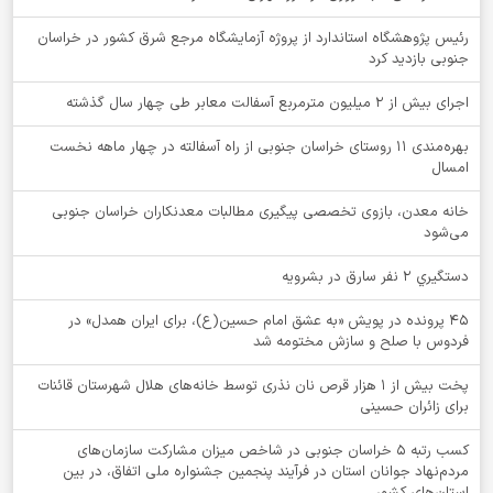
رئیس پژوهشگاه استاندارد از پروژه آزمایشگاه مرجع شرق کشور در خراسان
جنوبی بازدید کرد
اجرای بیش از ۲ میلیون مترمربع آسفالت معابر طی چهار سال گذشته
بهره‌مندی ۱۱ روستای خراسان جنوبی از راه آسفالته در چهار ماهه نخست
امسال
خانه معدن، بازوی تخصصی پیگیری مطالبات معدنکاران خراسان جنوبی
می‌شود
دستگيري 2 نفر سارق در بشرويه
۴۵ پرونده در پویش «به عشق امام حسین(ع)، برای ایران همدل» در
فردوس با صلح و سازش مختومه شد
پخت بیش از 1 هزار قرص نان نذری توسط خانه‌های هلال شهرستان قائنات
برای زائران حسینی
کسب رتبه ۵ خراسان جنوبی در شاخص میزان مشارکت سازمان‌های
مردم‌نهاد جوانان استان در فرآیند پنجمین جشنواره ملی اتفاق، در بین
استان‌های کشور