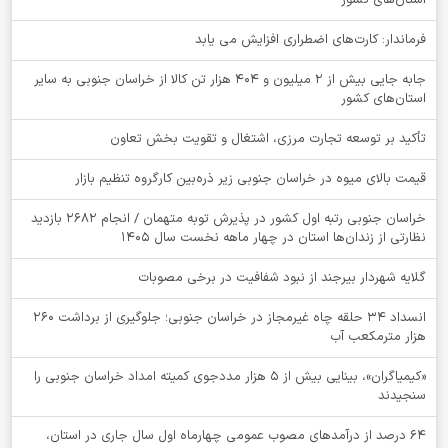
فرماندار: کارت‌های اضطراری افزایش می یابد
جابه جایی بیش از 2 میلیون و 404 هزار تن کالا از خراسان جنوبی به سایر
استان‌های کشور
تأکید بر توسعه تجارت مرزی، اشتغال و تقویت بخش تعاون
قیمت بالای میوه در خراسان جنوبی زیر ذره‌بین کارگروه تنظیم بازار
خراسان جنوبی رتبه اول کشور در پذیرش توبه متهمان / انجام ۲۶۸۲ بازدید
نظارتی از زندان‌ها استان در چهار ماهه نخست سال 1405
گلایه شهردار بیرجند از نبود شفافیت در برخی مصوبات
انسداد ۳۴ حلقه چاه غیرمجاز در خراسان جنوبی؛ جلوگیری از برداشت ۲۶۰
هزار مترمکعب آب
«کیمیاگران»، بینایی بیش از ۵ هزار مددجوی کمیته امداد خراسان جنوبی را
سنجیدند
64 درصد از درآمدهای مصوب عمومی چهارماه اول سال جاری در استان،