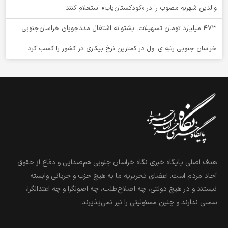
والدین شهریه مصوب را در «کودکستان‌یاب» استعلام کنند
۴۷۳ میلیارد تومان تسهیلات، پشتوانه اشتغال مددجویان خراسان‌جنوبی
خراسان جنوبی رتبه ی اول در کمترین نرخ بیکاری در کشور را کسب کرد
هدف اصلی پایگاه خبری نگاه خراسان جنوبی هم‌صدایی و دفاع از حقوق
آحاد مردم است. اعضای تحریریه ما به هیچ حزب و جریانی وابسته
نیستند و در هیچ دولتی، چه اصلاح‌طلب، چه اصولگرا و چه اعتدالگرا،
سمتی ندارند و چنین مسئولیتی را نیز نمی‌پذیرند.