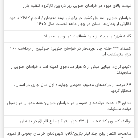
قیمت بالای میوه در خراسان جنوبی زیر ذره‌بین کارگروه تنظیم بازار
خراسان جنوبی رتبه اول کشور در پذیرش توبه متهمان / انجام ۲۶۸۲ بازدید
نظارتی از زندان‌ها استان در چهار ماهه نخست سال 1405
گلایه شهردار بیرجند از نبود شفافیت در برخی مصوبات
انسداد ۳۴ حلقه چاه غیرمجاز در خراسان جنوبی؛ جلوگیری از برداشت ۲۶۰
هزار مترمکعب آب
«کیمیاگران»، بینایی بیش از ۵ هزار مددجوی کمیته امداد خراسان جنوبی را
سنجیدند
64 درصد از درآمدهای مصوب عمومی چهارماه اول سال جاری در استان،
محقق گردید.
تحقق ۱.۴ همت درآمدهای عمومی در خراسان جنوبی؛ همه مدیران در وصول
درآمد مسئولند
توقيف کامیون کشنده حامل 23 هزار لیتر گاز مایع قاچاق در نهبندان
ساعت‌ها انتظار برای چند لیتر بنزین/گلایه شهروندان خراسان جنوبی از کمبود