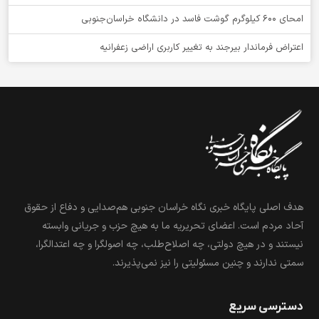
امحای ۶۰۰ کیلوگرم گوشت فاسد در دانشگاه خراسان‌جنوبی
اعتراض فرماندار بیرجند به تغییر کاربری اراضی زعفرانیه
هدف اصلی پایگاه خبری نگاه خراسان جنوبی هم‌صدایی و دفاع از حقوق
آحاد مردم است. اعضای تحریریه ما به هیچ حزب و جریانی وابسته
نیستند و در هیچ دولتی، چه اصلاح‌طلب، چه اصولگرا و چه اعتدالگرا،
سمتی ندارند و چنین مسئولیتی را نیز نمی‌پذیرند.
دسترسی سریع