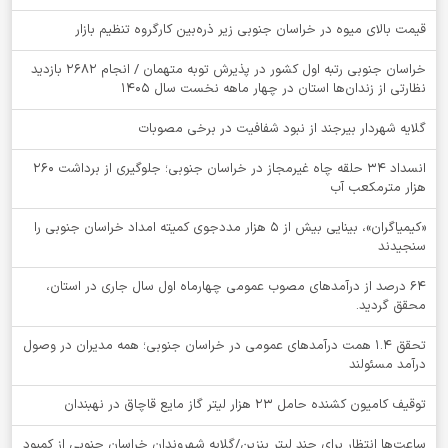
قیمت بالای میوه در خراسان جنوبی زیر ذره‌بین کارگروه تنظیم بازار
خراسان جنوبی رتبه اول کشور در پذیرش توبه متهمان / انجام ۲۶۸۲ بازدید
نظارتی از زندان‌ها استان در چهار ماهه نخست سال 1405
گلایه شهردار بیرجند از نبود شفافیت در برخی مصوبات
انسداد ۳۴ حلقه چاه غیرمجاز در خراسان جنوبی؛ جلوگیری از برداشت ۲۶۰
هزار مترمکعب آب
«کیمیاگران»، بینایی بیش از ۵ هزار مددجوی کمیته امداد خراسان جنوبی را
سنجیدند
64 درصد از درآمدهای مصوب عمومی چهارماه اول سال جاری در استان،
محقق گردید.
تحقق ۱.۴ همت درآمدهای عمومی در خراسان جنوبی؛ همه مدیران در وصول
درآمد مسئولند
توقيف کامیون کشنده حامل 23 هزار لیتر گاز مایع قاچاق در نهبندان
ساعت‌ها انتظار برای چند لیتر بنزین/گلایه شهروندان خراسان جنوبی از کمبود