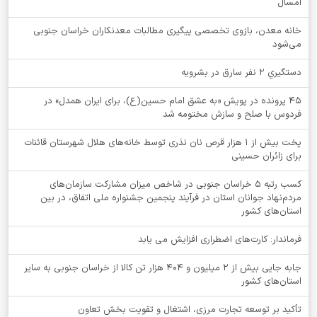
امسال
خانه معدن، بازوی تخصصی پیگیری مطالبات معدنکاران خراسان جنوبی
می‌شود
دستگيري 2 نفر سارق در بشرويه
۴۵ پرونده در پویش «به عشق امام حسین(ع)، برای ایران همدل» در
فردوس با صلح و سازش مختومه شد
پخت بیش از 1 هزار قرص نان نذری توسط خانه‌های هلال شهرستان قائنات
برای زائران حسینی
کسب رتبه ۵ خراسان جنوبی در شاخص میزان مشارکت سازمان‌های
مردم‌نهاد جوانان استان در فرآیند پنجمین جشنواره ملی اتفاق، در بین
استان‌های کشور
فرماندار: کارت‌های اضطراری افزایش می یابد
جابه جایی بیش از 2 میلیون و 404 هزار تن کالا از خراسان جنوبی به سایر
استان‌های کشور
تأکید بر توسعه تجارت مرزی، اشتغال و تقویت بخش تعاون