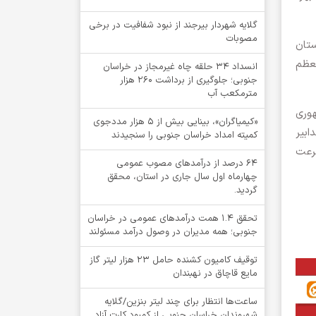
گلایه شهردار بیرجند از نبود شفافیت در برخی
مصوبات
ستان
معظم
انسداد ۳۴ حلقه چاه غیرمجاز در خراسان
جنوبی؛ جلوگیری از برداشت ۲۶۰ هزار
مترمکعب آب
هوری
«کیمیاگران»، بینایی بیش از ۵ هزار مددجوی
ابیر
کمیته امداد خراسان جنوبی را سنجیدند
رعت
64 درصد از درآمدهای مصوب عمومی
چهارماه اول سال جاری در استان، محقق
گردید.
تحقق ۱.۴ همت درآمدهای عمومی در خراسان
جنوبی؛ همه مدیران در وصول درآمد مسئولند
توقيف کامیون کشنده حامل 23 هزار لیتر گاز
مایع قاچاق در نهبندان
ساعت‌ها انتظار برای چند لیتر بنزین/گلایه
شهروندان خراسان جنوبی از کمبود کارت آزاد