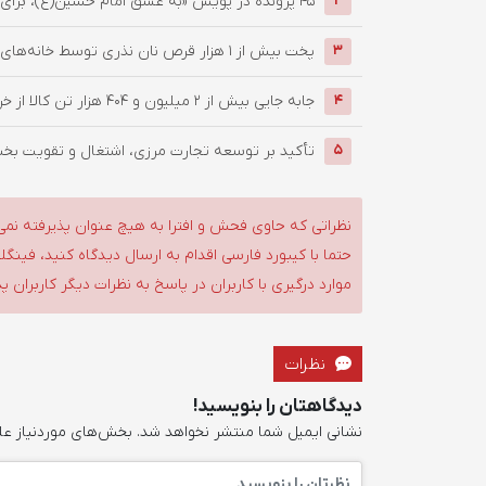
۴۵ پرونده در پویش «به عشق امام حسین(ع)، برای ایران همدل» در فردوس ...
2
پخت بیش از 1 هزار قرص نان نذری توسط خانه‌های هلال شهرستان قائنات ...
3
جابه جایی بیش از 2 میلیون و 404 هزار تن کالا از خراسان جنوبی به سایر ...
4
تأکید بر توسعه تجارت مرزی، اشتغال و تقویت ب
5
نظراتی که حاوی فحش و افترا به هیچ عنوان پذیرفته نمی
حتما با کیبورد فارسی اقدام به ارسال دیدگاه کنید، فین
موارد درگیری با کاربران در پاسخ به نظرات دیگر کاربران پ
نظرات
دیدگاهتان را بنویسید!
نشانی ایمیل شما منتشر نخواهد شد.
بخش‌های موردنیاز عل