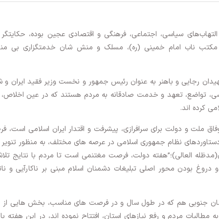
التهاب‌های سیاسی، اجتماعی، فرهنگی و اقتصادی عجین بوده، حکایتگر ا
ن مکتب ناب امام خمینی (ره)، مسلک و منش شان خدمتگزاری بی من
، شهیدان رجایی و باهنر به عنوان رئیس ‌جمهور و نخست ‌وزیر فقید ایران و 
شی، تواضع، تعهد و خدمت صادقانه به مردم هستند که در عین اخلاص، 
ی کرده اند.
اق ملت و دولت برای سرافرازی، پیشرفت و اقتدار ایران اسلامی است، ف
 دستاوردهای نظام جمهوری اسلامی در عرصه های مختلف، به منظور تنویر ا
دظله العالی)؛”هفته دولت، فرصت مغتنمی است تا مردم با نتایج تلاش
دروغ بودن محور اصلی تبلیغات دشمنان اسلام مبنی بر ناکارآیی و نات
اسان جنوبی هم که در طول سال و در فرصت های مناسب، بخش هایی از پ
مطالبات مردم و رفع نیازهای استان، افتتاح نموده اند، در این هفته با 