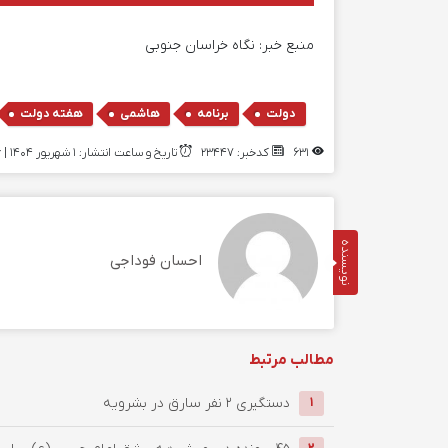
منبع خبر:
نگاه خراسان جنوبی
,
,
,
دولت
برنامه
هاشمی
هفته دولت
631
کدخبر: 23447
تاریخ و ساعت انتشار: ۱ شهریور ۱۴۰۴ | 07:16
نویسنده
احسان فوداجی
مطالب مرتبط
دستگيري 2 نفر سارق در بشرويه
1