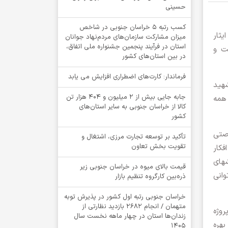
حسینی
کسب رتبه ۵ خراسان جنوبی در شاخص
يثار
میزان مشارکت سازمان‌های مردم‌نهاد جوانان
استان در فرآیند پنجمین جشنواره ملی اتفاق،
ت و
در بین استان‌های کشور
فرماندار: کارت‌های اضطراری افزایش می یابد
شهید
جابه جایی بیش از 2 میلیون و 404 هزار تن
همه
کالا از خراسان جنوبی به سایر استان‌های
کشور
رصتی
تأکید بر توسعه تجارت مرزی، اشتغال و
تقویت بخش تعاون
فکار
‏های
قیمت بالای میوه در خراسان جنوبی زیر
وانی
ذره‌بین کارگروه تنظیم بازار
خراسان جنوبی رتبه اول کشور در پذیرش توبه
متهمان / انجام ۲۶۸۲ بازدید نظارتی از
روژه
زندان‌ها استان در چهار ماهه نخست سال
بهره
1405