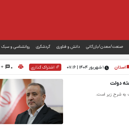
صنعت/معدن/بازرگانی
دانش و فناوری
گردشگری
روانشناسی و سبک 
استان
۱ شهریور ۱۴۰۴ | 07:16
اشتراک گذاری
0
فته دولت
 به شرح زیر است.