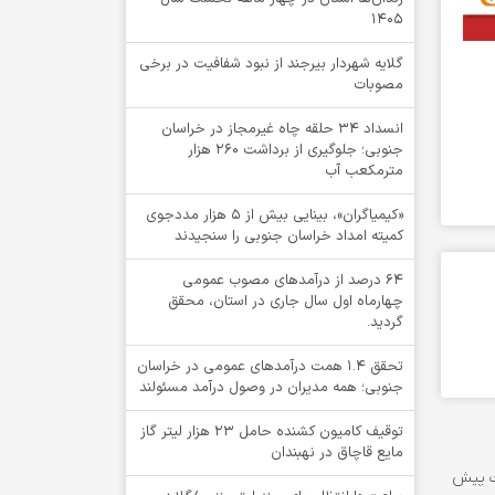
1405
گلایه شهردار بیرجند از نبود شفافیت در برخی
مصوبات
انسداد ۳۴ حلقه چاه غیرمجاز در خراسان
جنوبی؛ جلوگیری از برداشت ۲۶۰ هزار
مترمکعب آب
«کیمیاگران»، بینایی بیش از ۵ هزار مددجوی
کمیته امداد خراسان جنوبی را سنجیدند
64 درصد از درآمدهای مصوب عمومی
چهارماه اول سال جاری در استان، محقق
گردید.
تحقق ۱.۴ همت درآمدهای عمومی در خراسان
جنوبی؛ همه مدیران در وصول درآمد مسئولند
توقيف کامیون کشنده حامل 23 هزار لیتر گاز
مایع قاچاق در نهبندان