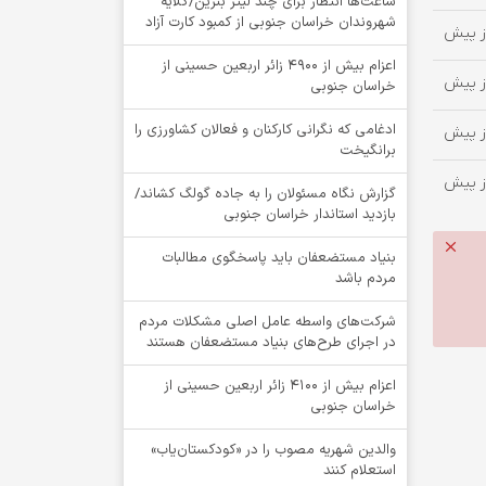
ساعت‌ها انتظار برای چند لیتر بنزین/گلایه
شهروندان خراسان جنوبی از کمبود کارت آزاد
اعزام بیش از 4900 زائر اربعین حسینی از
خراسان جنوبی
ادغامی که نگرانی کارکنان و فعالان کشاورزی را
برانگیخت
گزارش نگاه مسئولان را به جاده گولگ کشاند/
بازدید استاندار خراسان جنوبی
بنیاد مستضعفان باید پاسخگوی مطالبات
مردم باشد
شرکت‌های واسطه عامل اصلی مشکلات مردم
در اجرای طرح‌های بنیاد مستضعفان هستند
اعزام بیش از 4100 زائر اربعین حسینی از
خراسان جنوبی
والدین شهریه مصوب را در «کودکستان‌یاب»
استعلام کنند