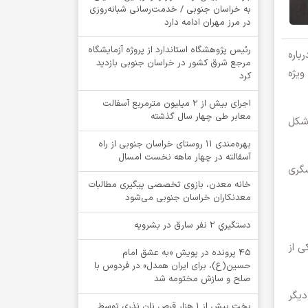
به خراسان جنوبی / خدمت‌رسانی شبانه‌روزی
در مرز مهران ادامه دارد
رئیس پژوهشگاه استاندارد از پروژه آزمایشگاه
باره
مرجع شرق کشور در خراسان جنوبی بازدید
ویژه
کرد
اجرای بیش از ۲ میلیون مترمربع آسفالت
معابر طی چهار سال گذشته
 شکل
بهره‌مندی ۱۱ روستای خراسان جنوبی از راه
آسفالته در چهار ماهه نخست امسال
شگری
خانه معدن، بازوی تخصصی پیگیری مطالبات
معدنکاران خراسان جنوبی می‌شود
دستگيري 2 نفر سارق در بشرويه
ی از
۴۵ پرونده در پویش «به عشق امام
حسین(ع)، برای ایران همدل» در فردوس با
صلح و سازش مختومه شد
 دیگر
پخت بیش از 1 هزار قرص نان نذری توسط