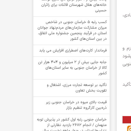
خانه‌های هلال شهرستان قائنات برای زائران
حسینی
ادی،
کسب رتبه ۵ خراسان جنوبی در شاخص
میزان مشارکت سازمان‌های مردم‌نهاد جوانان
استان در فرآیند پنجمین جشنواره ملی اتفاق،
در بین استان‌های کشور
زم و
فرماندار: کارت‌های اضطراری افزایش می یابد
‌شود
جابه جایی بیش از 2 میلیون و 404 هزار تن
جنوبی
کالا از خراسان جنوبی به سایر استان‌های
کشور
أکید
تأکید بر توسعه تجارت مرزی، اشتغال و
تقویت بخش تعاون
قیمت بالای میوه در خراسان جنوبی زیر
ذره‌بین کارگروه تنظیم بازار
خراسان جنوبی رتبه اول کشور در پذیرش توبه
متهمان / انجام ۲۶۸۲ بازدید نظارتی از
زندان‌ها استان در چهار ماهه نخست سال