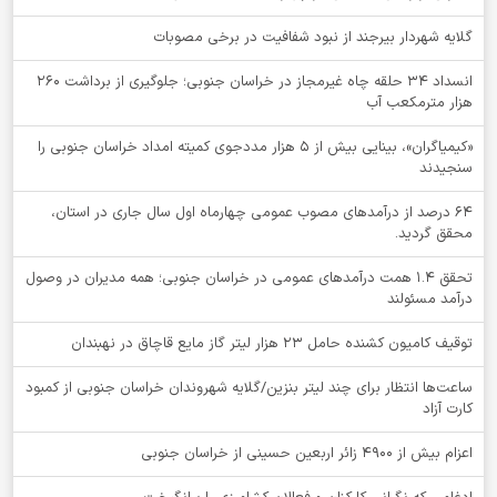
گلایه شهردار بیرجند از نبود شفافیت در برخی مصوبات
انسداد ۳۴ حلقه چاه غیرمجاز در خراسان جنوبی؛ جلوگیری از برداشت ۲۶۰
هزار مترمکعب آب
«کیمیاگران»، بینایی بیش از ۵ هزار مددجوی کمیته امداد خراسان جنوبی را
سنجیدند
64 درصد از درآمدهای مصوب عمومی چهارماه اول سال جاری در استان،
محقق گردید.
تحقق ۱.۴ همت درآمدهای عمومی در خراسان جنوبی؛ همه مدیران در وصول
درآمد مسئولند
توقيف کامیون کشنده حامل 23 هزار لیتر گاز مایع قاچاق در نهبندان
ساعت‌ها انتظار برای چند لیتر بنزین/گلایه شهروندان خراسان جنوبی از کمبود
کارت آزاد
اعزام بیش از 4900 زائر اربعین حسینی از خراسان جنوبی