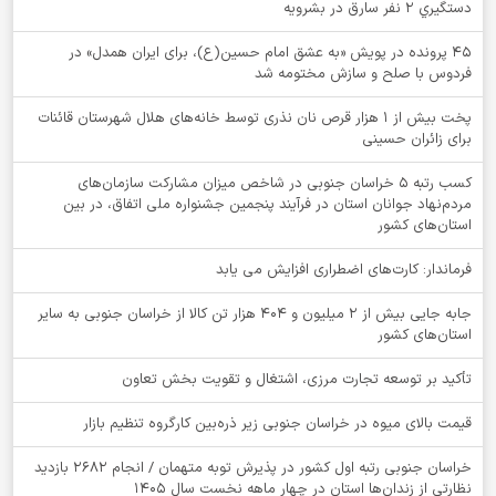
دستگيري 2 نفر سارق در بشرويه
۴۵ پرونده در پویش «به عشق امام حسین(ع)، برای ایران همدل» در
فردوس با صلح و سازش مختومه شد
پخت بیش از 1 هزار قرص نان نذری توسط خانه‌های هلال شهرستان قائنات
برای زائران حسینی
کسب رتبه ۵ خراسان جنوبی در شاخص میزان مشارکت سازمان‌های
مردم‌نهاد جوانان استان در فرآیند پنجمین جشنواره ملی اتفاق، در بین
استان‌های کشور
فرماندار: کارت‌های اضطراری افزایش می یابد
جابه جایی بیش از 2 میلیون و 404 هزار تن کالا از خراسان جنوبی به سایر
استان‌های کشور
تأکید بر توسعه تجارت مرزی، اشتغال و تقویت بخش تعاون
قیمت بالای میوه در خراسان جنوبی زیر ذره‌بین کارگروه تنظیم بازار
خراسان جنوبی رتبه اول کشور در پذیرش توبه متهمان / انجام ۲۶۸۲ بازدید
نظارتی از زندان‌ها استان در چهار ماهه نخست سال 1405