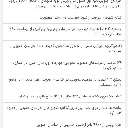
خراسان جنوبی رتبه اول کشور در پذیرش توبه متهمان / انجام ۲۶۸۲ بازدید
نظارتی از زندان‌ها استان در چهار ماهه نخست سال 1405
گلایه شهردار بیرجند از نبود شفافیت در برخی مصوبات
انسداد ۳۴ حلقه چاه غیرمجاز در خراسان جنوبی؛ جلوگیری از برداشت ۲۶۰
هزار مترمکعب آب
«کیمیاگران»، بینایی بیش از ۵ هزار مددجوی کمیته امداد خراسان جنوبی را
سنجیدند
64 درصد از درآمدهای مصوب عمومی چهارماه اول سال جاری در استان،
محقق گردید.
تحقق ۱.۴ همت درآمدهای عمومی در خراسان جنوبی؛ همه مدیران در وصول
درآمد مسئولند
توقيف کامیون کشنده حامل 23 هزار لیتر گاز مایع قاچاق در نهبندان
ساعت‌ها انتظار برای چند لیتر بنزین/گلایه شهروندان خراسان جنوبی از کمبود
کارت آزاد
اعزام بیش از 4900 زائر اربعین حسینی از خراسان جنوبی