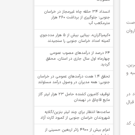
انسداد ۳۴ حلقه چاه غیرمجاز در خراسان
جنوبی؛ جلوگیری از برداشت ۲۶۰ هزار
فرصت
مترمکعب آب
روان
«کیمیاگران»، بینایی بیش از ۵ هزار مددجوی
کمیته امداد خراسان جنوبی را سنجیدند
64 درصد از درآمدهای مصوب عمومی
چهارماه اول سال جاری در استان، محقق
رین،
گردید.
به و
تحقق ۱.۴ همت درآمدهای عمومی در خراسان
جنوبی؛ همه مدیران در وصول درآمد مسئولند
د در
توقيف کامیون کشنده حامل 23 هزار لیتر گاز
مایع قاچاق در نهبندان
قبال
ساعت‌ها انتظار برای چند لیتر بنزین/گلایه
شهروندان خراسان جنوبی از کمبود کارت آزاد
ق کد
اعزام بیش از 4900 زائر اربعین حسینی از