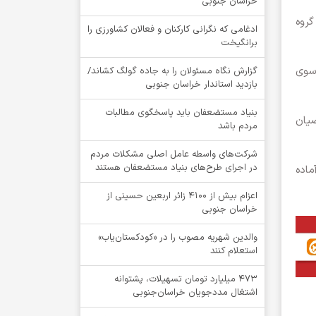
خراسان جنوبی
گروه
ادغامی که نگرانی کارکنان و فعالان کشاورزی را
برانگیخت
 سوی
گزارش نگاه مسئولان را به جاده گولگ کشاند/
بازدید استاندار خراسان جنوبی
بنیاد مستضعفان باید پاسخگوی مطالبات
ین متقاضیان
مردم باشد
شرکت‌های واسطه عامل اصلی مشکلات مردم
در اجرای طرح‌های بنیاد مستضعفان هستند
ماده
اعزام بیش از 4100 زائر اربعین حسینی از
خراسان جنوبی
والدین شهریه مصوب را در «کودکستان‌یاب»
استعلام کنند
۴۷۳ میلیارد تومان تسهیلات، پشتوانه
اشتغال مددجویان خراسان‌جنوبی