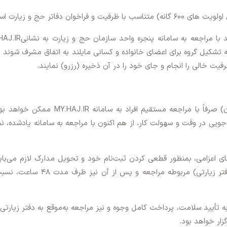
 دفاتر حج و زیارت استان.
5) تشکیل گروه و نام‌نویسی اولیه: تمامی افراد ‌باید با مراجعه به سامانه
کیل گروه‌ برای اعضای خانواده و کسانی مایلند به اتفاق مشرف شوند ا
یت خالی را انجام و جای خود را در آن ذخیره (رزرو) نمایند.
– همانگونه که ذکر شد، نام‌نویسی اولیه (رزرواسیون) صرفاً با مراجعه مستقیم افراد به سامانه .IR
جویی در وقت و سهولت کار، از هم اکنون با مراجعه به سامانه یادشده، 
‌های اعزامی، بمنظور قطعی کردن ثبت‌نام خود و تحویل مدارک لازم می‌ب
حداکثر ظرف مدت 72 ساعت به کارگزار انتخابی (دفتر زیارتی) مربوطه مراجعه و پس از آن 
 تأیید سلامت، پرداخت کامل وجوه و نیز مراجعه به‌موقع به دفتر زیارتی 
گزار خواهد بود.