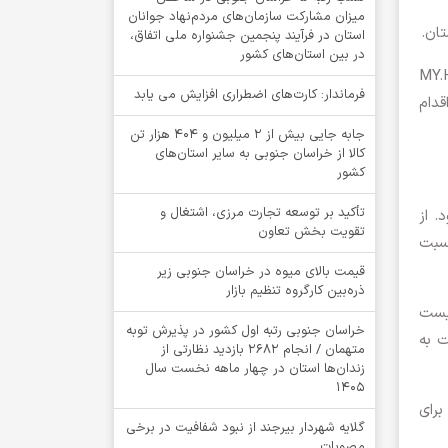
میزان مشارکت سازمان‌های مردم‌نهاد جوانان
استان در فرآیند پنجمین جشنواره ملی اتفاق،
در بین استان‌های کشور
 پنجره واحد سازمان حج ‌و ‌زیارت به نشانیMY.HAJ.IR
فرماندار: کارت‌های اضطراری افزایش می یابد
قدام
جابه جایی بیش از 2 میلیون و 404 هزار تن
کالا از خراسان جنوبی به سایر استان‌های
کشور
تأکید بر توسعه تجارت مرزی، اشتغال و
MY.HAJ ممکن خواهد بود. از
تقویت بخش تعاون
نسبت
قیمت بالای میوه در خراسان جنوبی زیر
ذره‌بین کارگروه تنظیم بازار
ایست
خراسان جنوبی رتبه اول کشور در پذیرش توبه
نیز ظرف مدت 48 ساعت، نسبت به
متهمان / انجام ۲۶۸۲ بازدید نظارتی از
زندان‌ها استان در چهار ماهه نخست سال
1405
برای
گلایه شهردار بیرجند از نبود شفافیت در برخی
مصوبات