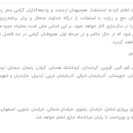
اعلام کرد:به استحضار هم‌میهنان ارجمند و ودیعه‌گذاران گرامی سفر زی
1-1387) می‌رساند؛ سازمان حج و زیارت با استعانت از درگاه خداوند متعال و برابر برنامه‌ریز
را در سال‌جاری آغاز خواهد نمود. بر این اساس مقرر است عملیات عمره م
ام شود که در حال حاضر و در مرحله اول، هموطنان گرامی در حد فاصل ت
قم، البرز، قزوین، کردستان، کرمانشاه، همدان، گیلان، زنجان، سمنان، لرس
ن، خوزستان، آذربایجان شرقی، آذربایجان غربی، اردبیل، مازندران و شهر
ای پروازی شامل: خراسان رضوی، خراسان شمالی، خراسان جنوبی، اصفهان، 
و بویر‌احمد تا پایان مردادماه جاری اعلام خواهد شد.