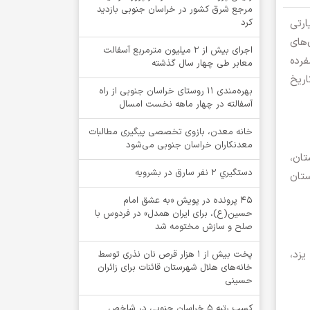
مرجع شرق کشور در خراسان جنوبی بازدید
ارتی
کرد
ی‌های
اجرای بیش از ۲ میلیون مترمربع آسفالت
فرده
معابر طی چهار سال گذشته
اریخ
بهره‌مندی ۱۱ روستای خراسان جنوبی از راه
آسفالته در چهار ماهه نخست امسال
خانه معدن، بازوی تخصصی پیگیری مطالبات
معدنکاران خراسان جنوبی می‌شود
تان،
دستگيري 2 نفر سارق در بشرويه
ستان
۴۵ پرونده در پویش «به عشق امام
حسین(ع)، برای ایران همدل» در فردوس با
صلح و سازش مختومه شد
یزد،
پخت بیش از 1 هزار قرص نان نذری توسط
خانه‌های هلال شهرستان قائنات برای زائران
حسینی
کسب رتبه ۵ خراسان جنوبی در شاخص