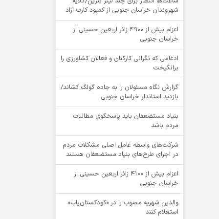
ساعت‌ها انتظار برای چند لیتر بنزین/گلایه
شهروندان خراسان جنوبی از کمبود کارت آزاد
اعزام بیش از 4900 زائر اربعین حسینی از
خراسان جنوبی
ادغامی که نگرانی کارکنان و فعالان کشاورزی را
برانگیخت
گزارش نگاه مسئولان را به جاده گولگ کشاند/
بازدید استاندار خراسان جنوبی
بنیاد مستضعفان باید پاسخگوی مطالبات
مردم باشد
شرکت‌های واسطه عامل اصلی مشکلات مردم
در اجرای طرح‌های بنیاد مستضعفان هستند
اعزام بیش از 4100 زائر اربعین حسینی از
خراسان جنوبی
والدین شهریه مصوب را در «کودکستان‌یاب»
استعلام کنند