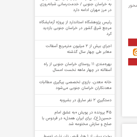
به خراسان جنوبی / خدمت‌رسانی شبانه‌روزی
ت: ساعت ۰۴:۳۵ بامداد امروز یک دستگاه پژو ۴۰۵ در کیلومتر ۸ محور
در مرز مهران ادامه دارد
رئیس پژوهشگاه استاندارد از پروژه آزمایشگاه
مرجع شرق کشور در خراسان جنوبی بازدید
کرد
اجرای بیش از ۲ میلیون مترمربع آسفالت
معابر طی چهار سال گذشته
بهره‌مندی ۱۱ روستای خراسان جنوبی از راه
آسفالته در چهار ماهه نخست امسال
خانه معدن، بازوی تخصصی پیگیری مطالبات
معدنکاران خراسان جنوبی می‌شود
دستگيري 2 نفر سارق در بشرويه
۴۵ پرونده در پویش «به عشق امام
حسین(ع)، برای ایران همدل» در فردوس با
صلح و سازش مختومه شد
پخت بیش از 1 هزار قرص نان نذری توسط