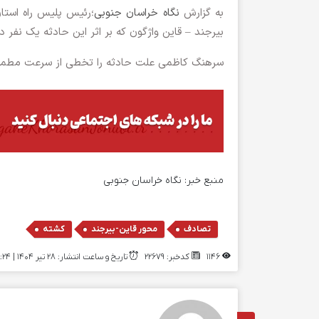
به گزارش
نگاه خراسان جنوبی
بیرجند – قاین واژگون که بر اثر این حادثه یک نفر
سرهنگ کاظمی علت حادثه را تخطی از سرعت مطمئنه 
منبع خبر:
نگاه خراسان جنوبی
,
,
تصادف
محور قاین-بیرجند
کشته
1146
کدخبر: 22679
تاریخ و ساعت انتشار: ۲۸ تیر ۱۴۰۴ | 11:24