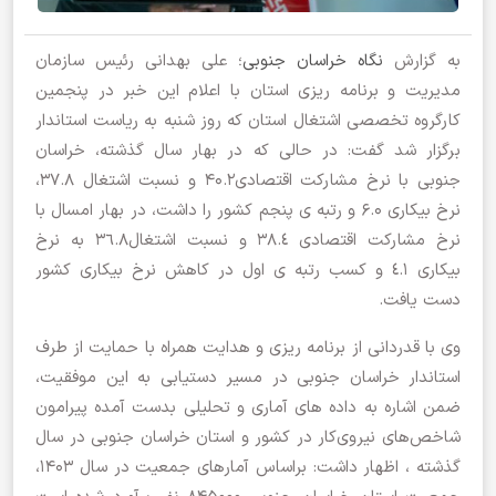
به گزارش
نگاه خراسان جنوبی
؛ علی بهدانی رئیس سازمان
مدیریت و برنامه ریزی استان با اعلام این خبر در پنجمین
کارگروه تخصصی اشتغال استان که روز شنبه به ریاست استاندار
برگزار شد گفت: در حالی که در بهار سال گذشته، خراسان
جنوبی با نرخ مشارکت اقتصادی40.2 و نسبت اشتغال 37.8،
نرخ بیکاری 6.0 و رتبه ی پنجم کشور را داشت، در بهار امسال با
نرخ مشارکت اقتصادی ٣٨.٤ و نسبت اشتغال٣٦.٨ به نرخ
بیکاری ٤.١ و کسب رتبه ی اول در کاهش نرخ بیکاری کشور
دست یافت.
وی با قدردانی از برنامه ریزی و هدایت همراه با حمایت از طرف
استاندار خراسان جنوبی در مسیر دستیابی به این موفقیت،
ضمن اشاره به داده های آماری و تحلیلی بدست آمده پیرامون
شاخص‌های نیروی‌کار در کشور و استان خراسان جنوبی در سال
گذشته ، اظهار داشت: براساس آمارهای جمعیت در سال 1403،