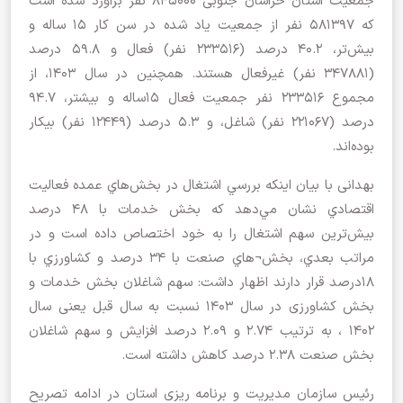
جمعيت استان خراسان جنوبی 845000 نفر برآورد شده است
كه 581397 نفر از جمعيت یاد شده در سن كار 15 ساله و
بيش‌تر، 40.2 درصد (233516 نفر) فعال و 59.8 درصد
(347881 نفر) غیرفعال هستند. همچنین در سال 1403، از
مجموع 233516 نفر جمعيت فعال 15ساله و بیشتر، 94.7
درصد (221067 نفر) شاغل، و 5.3 درصد (12449 نفر) بیکار
بوده‌اند.
بهدانی با بیان اینکه بررسي اشتغال در بخش‌هاي عمده فعاليت
اقتصادي نشان مي‌دهد كه بخش خدمات با 48 درصد
بيش‌ترين سهم اشتغال را به خود اختصاص داده است و در
مراتب بعدي، بخش¬هاي صنعت با 34 درصد و كشاورزي با
18درصد قرار دارند اظهار داشت: سهم شاغلان بخش خدمات و
بخش کشاورزی در سال 1403 نسبت به سال قبل یعنی سال
1402 ، به ترتیب 2.74 و 2.09 درصد افزایش و سهم شاغلان
بخش صنعت 2.38 درصد کاهش داشته است.
رئیس سازمان مدیریت و برنامه ریزی استان در ادامه تصریح