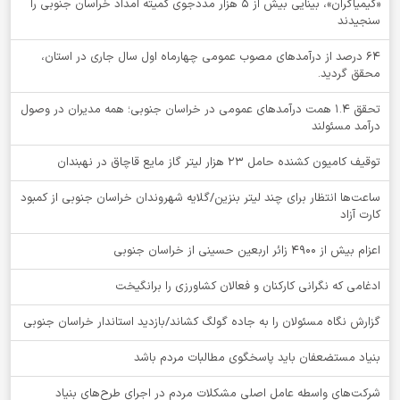
«کیمیاگران»، بینایی بیش از ۵ هزار مددجوی کمیته امداد خراسان جنوبی را
سنجیدند
64 درصد از درآمدهای مصوب عمومی چهارماه اول سال جاری در استان،
محقق گردید.
تحقق ۱.۴ همت درآمدهای عمومی در خراسان جنوبی؛ همه مدیران در وصول
درآمد مسئولند
توقيف کامیون کشنده حامل 23 هزار لیتر گاز مایع قاچاق در نهبندان
ساعت‌ها انتظار برای چند لیتر بنزین/گلایه شهروندان خراسان جنوبی از کمبود
کارت آزاد
اعزام بیش از 4900 زائر اربعین حسینی از خراسان جنوبی
ادغامی که نگرانی کارکنان و فعالان کشاورزی را برانگیخت
گزارش نگاه مسئولان را به جاده گولگ کشاند/بازدید استاندار خراسان جنوبی
بنیاد مستضعفان باید پاسخگوی مطالبات مردم باشد
شرکت‌های واسطه عامل اصلی مشکلات مردم در اجرای طرح‌های بنیاد