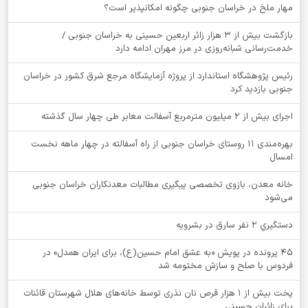
‌مهار ملخ در خراسان جنوبی چگونه امکانپذیر است؟
بازگشت بیش از ۳ هزار زائر اربعین حسینی به خراسان جنوبی /
خدمت‌رسانی شبانه‌روزی در مرز مهران ادامه دارد
رئیس پژوهشگاه استاندارد از پروژه آزمایشگاه مرجع شرق کشور در خراسان
جنوبی بازدید کرد
اجرای بیش از ۲ میلیون مترمربع آسفالت معابر طی چهار سال گذشته
بهره‌مندی ۱۱ روستای خراسان جنوبی از راه آسفالته در چهار ماهه نخست
امسال
خانه معدن، بازوی تخصصی پیگیری مطالبات معدنکاران خراسان جنوبی
می‌شود
دستگيري 2 نفر سارق در بشرويه
۴۵ پرونده در پویش «به عشق امام حسین(ع)، برای ایران همدل» در
فردوس با صلح و سازش مختومه شد
پخت بیش از 1 هزار قرص نان نذری توسط خانه‌های هلال شهرستان قائنات
برای زائران حسینی