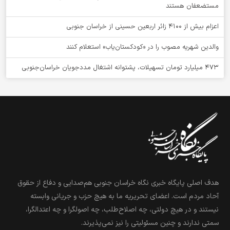
مستضعفان هستند
اعزام بیش از 4100 زائر اربعین حسینی از خراسان جنوبی
والدین شهریه مصوب را در «کودکستان‌یاب» استعلام کنند
۴۷۳ میلیارد تومان تسهیلات، پشتوانه اشتغال مددجویان خراسان‌جنوبی
هدف اصلی پایگاه خبری نگاه خراسان جنوبی هم‌صدایی و دفاع از حقوق
آحاد مردم است. اعضای تحریریه ما به هیچ حزب و جریانی وابسته
نیستند و در هیچ دولتی، چه اصلاح‌طلب، چه اصولگرا و چه اعتدالگرا،
سمتی ندارند و چنین مسئولیتی را نیز نمی‌پذیرند.