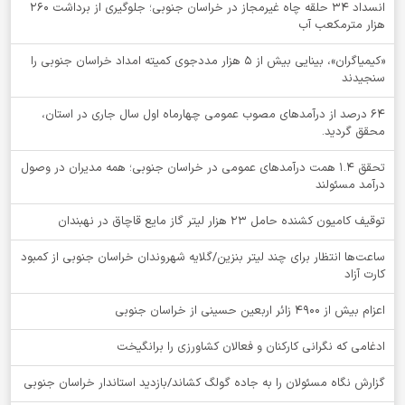
انسداد ۳۴ حلقه چاه غیرمجاز در خراسان جنوبی؛ جلوگیری از برداشت ۲۶۰
هزار مترمکعب آب
«کیمیاگران»، بینایی بیش از ۵ هزار مددجوی کمیته امداد خراسان جنوبی را
سنجیدند
64 درصد از درآمدهای مصوب عمومی چهارماه اول سال جاری در استان،
محقق گردید.
تحقق ۱.۴ همت درآمدهای عمومی در خراسان جنوبی؛ همه مدیران در وصول
درآمد مسئولند
توقيف کامیون کشنده حامل 23 هزار لیتر گاز مایع قاچاق در نهبندان
ساعت‌ها انتظار برای چند لیتر بنزین/گلایه شهروندان خراسان جنوبی از کمبود
کارت آزاد
اعزام بیش از 4900 زائر اربعین حسینی از خراسان جنوبی
ادغامی که نگرانی کارکنان و فعالان کشاورزی را برانگیخت
گزارش نگاه مسئولان را به جاده گولگ کشاند/بازدید استاندار خراسان جنوبی