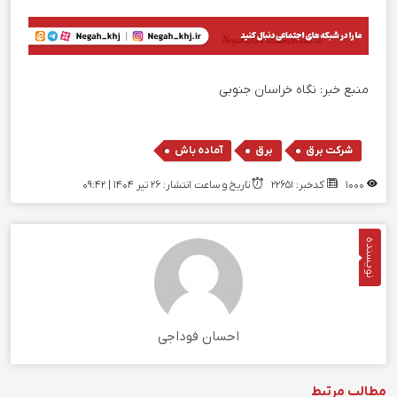
منبع خبر:
نگاه خراسان جنوبی
,
,
شرکت برق
برق
آماده باش
1000
کدخبر: 22651
تاریخ و ساعت انتشار: ۲۶ تیر ۱۴۰۴ | 09:42
نویسنده
احسان فوداجی
مطالب مرتبط