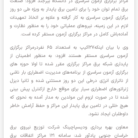
مراکز برگزاری آزمون سراسری در دانشگاه بیرجند افزود: صنعت
برق تمام توان خود را برای تامین برق پایدار به ویژه طی دو روز
برگزاری آزمون سراسری به کار گرفته و علاوه بر اتخاذ تمهیدات
لازم در این زمینه، نیروهای عملیاتی خود را به منظور نظارت و
آماده‌باش کامل در مراکز برگزاری آزمون مستقر کرده است.
وی با بیان اینکه۲۷اکیپ به استعداد ۶۵ نفردرمراکز برگزاری
آزمون سراسری مستقر هستند افزود: به منظور اطمینان از
پایداری شبکه برق مراکز برگزاری مقرر شده تا اولا حوزه های
برگزاری آزمون سراسري از برنامه‌های مدیریت اضطراری بار ناشی
از ناترازی انرژی درطی این دو روز مستثنی شده و ثانیا دیزل
ژنراتورهای اضطراری سیار برای مواقع خارج ازکنترل پیش بینی
شده تا در صورت لزوم این مولدین به مدار آمده به نحوی که
هیچ خللی در تامین برق پایدار این مراکز و حفظ آرامش خاطر
داوطلبان ایجاد نشود.
معاون بهره برداری ودیسپاچینگ شرکت توزیع نیروی برق
خراسان جنوبی یادآور شد: سامانه ١٢١ مراکز اتفاقات برق